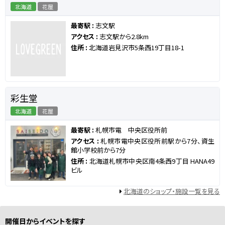
北海道
花屋
最寄駅 :
志文駅
アクセス :
志文駅から2.8km
住所 :
北海道岩見沢市5条西19丁目18-1
彩生堂
北海道
花屋
最寄駅 :
札幌市電 中央区役所前
アクセス :
札幌市電中央区役所前駅から7分、資生
館小学校前から7分
住所 :
北海道札幌市中央区南4条西9丁目 HANA49
ビル
北海道のショップ・施設一覧を見る
開催日からイベントを探す