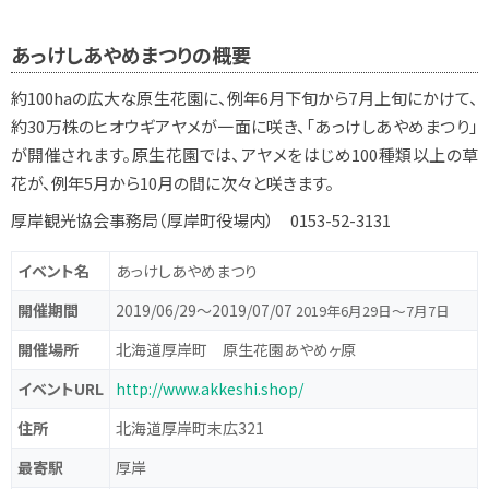
あっけしあやめまつりの概要
約100haの広大な原生花園に、例年6月下旬から7月上旬にかけて、
約30万株のヒオウギアヤメが一面に咲き、「あっけしあやめまつり」
が開催されます。原生花園では、アヤメをはじめ100種類以上の草
花が、例年5月から10月の間に次々と咲きます。
厚岸観光協会事務局（厚岸町役場内） 0153-52-3131
イベント名
あっけしあやめまつり
開催期間
2019/06/29〜2019/07/07
2019年6月29日～7月7日
開催場所
北海道厚岸町 原生花園あやめヶ原
イベントURL
http://www.akkeshi.shop/
住所
北海道厚岸町末広321
最寄駅
厚岸