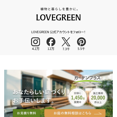
LOVEGREEN 公式アカウントをフォロー！
4.2万
12万
5.5千
7.3千