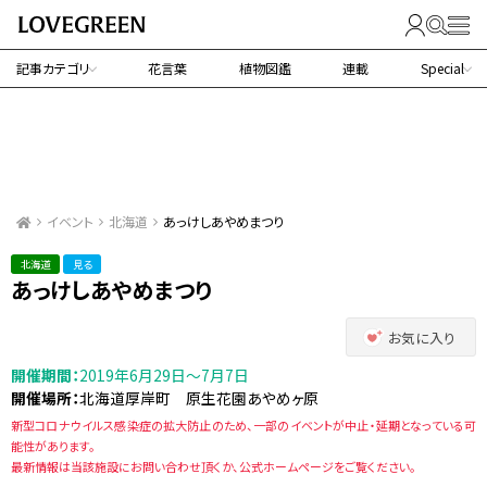
記事カテゴリ
花言葉
植物図鑑
連載
Special
イベント
北海道
あっけしあやめまつり
北海道
見る
あっけしあやめまつり
お気に入り
開催期間：
2019年6月29日～7月7日
開催場所：
北海道厚岸町 原生花園あやめヶ原
新型コロナウイルス感染症の拡大防止のため、一部のイベントが中止・延期となっている可
能性があります。
最新情報は当該施設にお問い合わせ頂くか、公式ホームページをご覧ください。