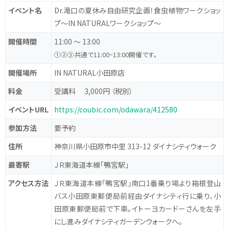
イベント名
Dr.滝口の夏休み自由研究企画！食虫植物ワークショッ
プ～IN NATURALワークショップ～
開催時間
11:00 ～ 13:00
①②③共通で11:00~13:00開催です。
開催場所
IN NATURAL小田原店
料金
受講料 3,000円 （税別）
イベントURL
https://coubic.com/odawara/412580
参加方法
要予約
住所
神奈川県小田原市中里 313-12 ダイナシティウォーク
最寄駅
ＪＲ東海道本線｢鴨宮駅｣
アクセス方法
ＪＲ東海道本線｢鴨宮駅｣南口1番乗り場より箱根登山
バス小田原東郵便局前経由ダイナシティ行に乗り、小
田原東郵便局前で下車。イトーヨカードーさんを左手
にし進みダイナシティガーデンウォークへ。