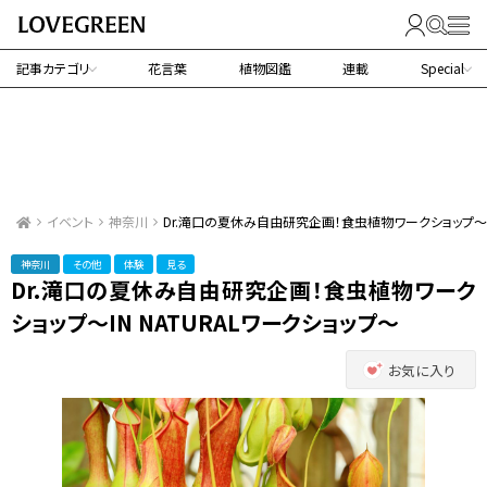
記事カテゴリ
花言葉
植物図鑑
連載
Special
イベント
神奈川
Dr.滝口の夏休み自由研究企画！食虫植物ワークショップ～IN
神奈川
その他
体験
見る
Dr.滝口の夏休み自由研究企画！食虫植物ワーク
ショップ～IN NATURALワークショップ～
お気に入り