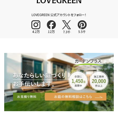
LOVEGREEN 公式アカウントをフォロー！
4.2万
12万
5.5千
7.3千