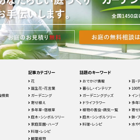
記事カテゴリー
話題のキーワード
花
おでかけ情報
苔・
誕生花・花言葉
暮らし・インテリア
100均
設検索
ガーデニング
ガーデニンググッズ
イン
寄せ植え
ドライフラワー
多年
多年草・宿根草
植物の害虫・病気一覧
寄せ
庭木・シンボルツリー
庭木・シンボルツリー
鉢・
家庭菜園・ハーブ
料理・レシピ
水や
料理・レシピ
観葉植物