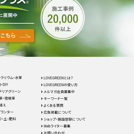
テラリウム・水草
LOVEGREENとは？
・DIY
LOVEGREENの使い方
テリアグリーン
メルマガ会員募集中
草・宿根草
キーワード一覧
植え
よくある質問
プランター
広告掲載について
り・土・肥料
ショップ・施設登録について
Webライター募集
お問い合わせ