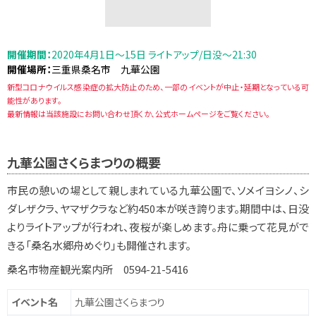
開催期間：
2020年4月1日～15日 ライトアップ/日没～21:30
開催場所：
三重県桑名市 九華公園
新型コロナウイルス感染症の拡大防止のため、一部のイベントが中止・延期となっている可
能性があります。
最新情報は当該施設にお問い合わせ頂くか、公式ホームページをご覧ください。
九華公園さくらまつりの概要
市民の憩いの場として親しまれている九華公園で、ソメイヨシノ、シ
ダレザクラ、ヤマザクラなど約450本が咲き誇ります。期間中は、日没
よりライトアップが行われ、夜桜が楽しめます。舟に乗って花見がで
きる「桑名水郷舟めぐり」も開催されます。
桑名市物産観光案内所 0594-21-5416
イベント名
九華公園さくらまつり