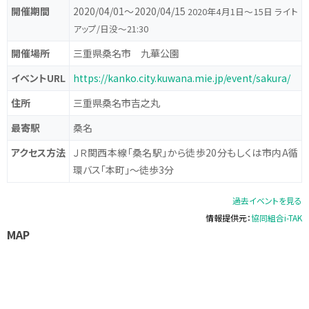
開催期間
2020/04/01〜2020/04/15
2020年4月1日～15日 ライト
アップ/日没～21:30
開催場所
三重県桑名市 九華公園
イベントURL
https://kanko.city.kuwana.mie.jp/event/sakura/
住所
三重県桑名市吉之丸
最寄駅
桑名
アクセス方法
ＪＲ関西本線「桑名駅」から徒歩20分もしくは市内A循
環バス「本町」～徒歩3分
過去イベントを見る
情報提供元：
協同組合i-TAK
MAP