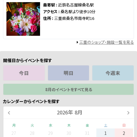
最寄駅 :
近鉄名古屋線桑名駅
アクセス :
桑名駅より徒歩10分
住所 :
三重県桑名市南寺町16
三重のショップ・施設一覧を見る
開催日からイベントを探す
今日
明日
今週末
8月のイベントをすべて見る
カレンダーからイベントを探す
2026
年
8月
月
火
水
木
金
土
日
27
28
29
30
31
1
2