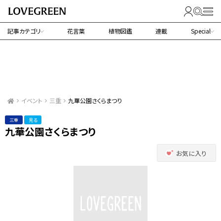
記事カテゴリ
花言葉
植物図鑑
連載
Special
イベント
三重
九華公園さくらまつり
三重
見る
九華公園さくらまつり
お気に入り