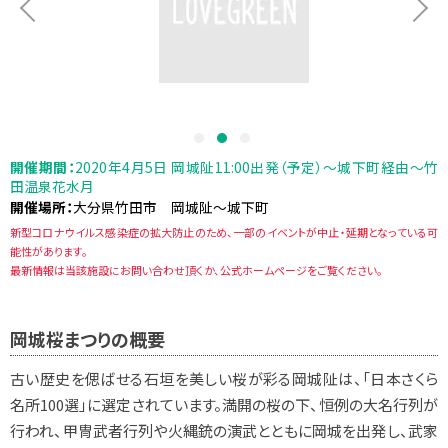
開催期間：
2020年4月5日 岡城阯11:00出発（予定）～城下町経由～竹
田温泉花水月
開催場所：
大分県竹田市 岡城阯～城下町
新型コロナウイルス感染症の拡大防止のため、一部のイベントが中止・延期となっている可
能性があります。
最新情報は当該施設にお問い合わせ頂くか、公式ホームページをご覧ください。
岡城桜まつりの概要
古い歴史を偲ばせる石垣を美しい桜が彩る岡城阯は、「日本さくら
名所100選」に選定されています。満開の桜の下、恒例の大名行列が
行われ、甲冑武者行列や火縄銃の演武とともに岡城を出発し、武家