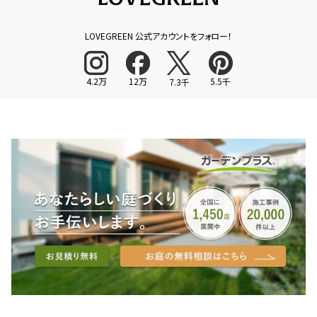
LOVEGREEN 公式アカウントをフォロー！
4.2万
12万
5.5千
7.3千