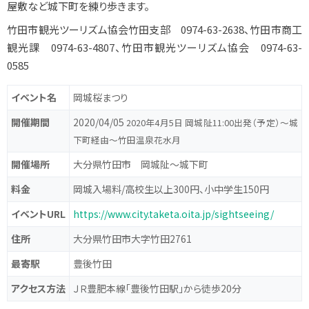
屋敷など城下町を練り歩きます。
竹田市観光ツーリズム協会竹田支部 0974-63-2638、竹田市商工
観光課 0974-63-4807、竹田市観光ツーリズム協会 0974-63-
0585
イベント名
岡城桜まつり
開催期間
2020/04/05
2020年4月5日 岡城阯11:00出発（予定）～城
下町経由～竹田温泉花水月
開催場所
大分県竹田市 岡城阯～城下町
料金
岡城入場料/高校生以上300円、小中学生150円
イベントURL
https://www.city.taketa.oita.jp/sightseeing/
住所
大分県竹田市大字竹田2761
最寄駅
豊後竹田
アクセス方法
ＪＲ豊肥本線「豊後竹田駅」から徒歩20分