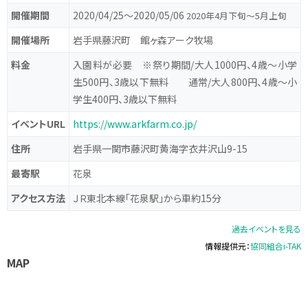
開催期間
2020/04/25〜2020/05/06
2020年4月下旬～5月上旬
開催場所
岩手県藤沢町 館ヶ森アーク牧場
料金
入園料が必要 ※祭り期間/大人1000円、4歳～小学
生500円、3歳以下無料 通常/大人800円、4歳～小
学生400円、3歳以下無料
イベントURL
https://www.arkfarm.co.jp/
住所
岩手県一関市藤沢町黄海字衣井沢山9-15
最寄駅
花泉
アクセス方法
ＪＲ東北本線「花泉駅」から車約15分
過去イベントを見る
情報提供元：
協同組合i-TAK
MAP