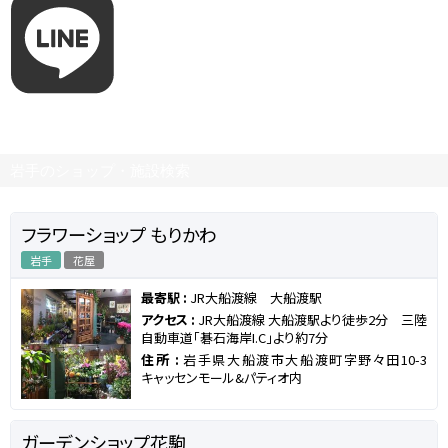
岩手のショップ・施設検索
フラワーショップ もりかわ
岩手
花屋
最寄駅 :
JR大船渡線 大船渡駅
アクセス :
JR大船渡線 大船渡駅より徒歩2分 三陸
自動車道「碁石海岸I.C」より約7分
住所 :
岩手県大船渡市大船渡町字野々田10-3
キャッセンモール&パティオ内
ガーデンショップ花駒