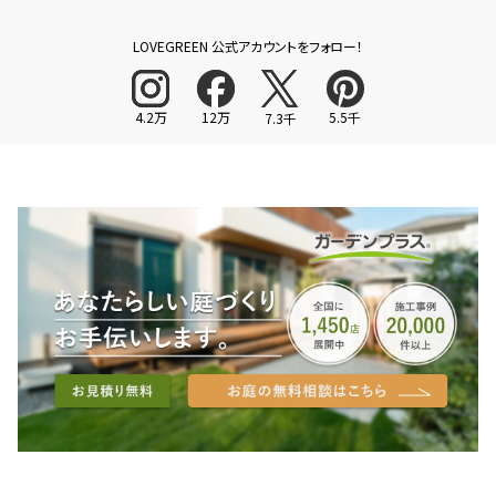
LOVEGREEN 公式アカウントをフォロー！
4.2万
12万
5.5千
7.3千