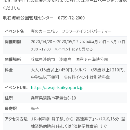
ます。※中止となる場合があります。詳しくはホームページをご確認
ください。
明石海峡公園管理センター 0799-72-2000
イベント名
春のカーニバル フラワーアイランドパーティー
開催期間
2020/04/20〜2020/05/17
2020年4月20日～5月17日
9:30～17:00 ※イベントにより異なる
開催場所
兵庫県淡路市 淡路島 国営明石海峡公園
料金
大人（15歳以上）450円、シルバー（65歳以上）210円、
中学生以下無料 ※有料イベントは別途料金
イベントURL
https://awaji-kaikyopark.jp
住所
兵庫県淡路市夢舞台8-10
最寄駅
舞子
アクセス方法
ＪＲ神戸線「舞子駅」から「高速舞子」～バス約15分「聖
隷淡路病院前」もしくは「淡路夢舞台前」すぐ