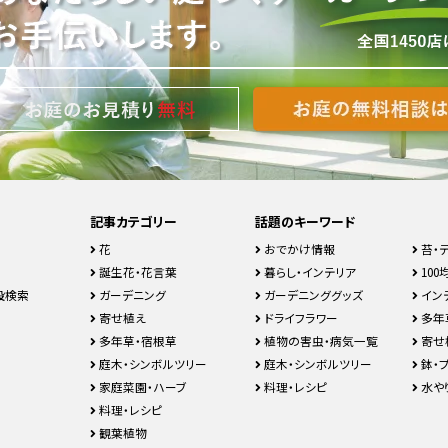
記事カテゴリー
話題のキーワード
花
おでかけ情報
苔・
誕生花・花言葉
暮らし・インテリア
100均
設検索
ガーデニング
ガーデニンググッズ
イン
寄せ植え
ドライフラワー
多年
多年草・宿根草
植物の害虫・病気一覧
寄せ
庭木・シンボルツリー
庭木・シンボルツリー
鉢・
家庭菜園・ハーブ
料理・レシピ
水や
料理・レシピ
観葉植物