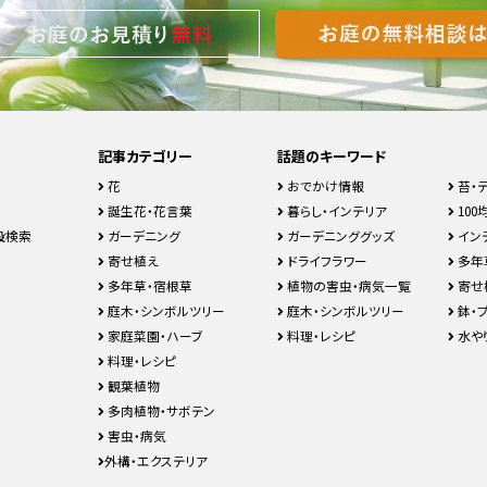
記事カテゴリー
話題のキーワード
花
おでかけ情報
苔・
誕生花・花言葉
暮らし・インテリア
100均
設検索
ガーデニング
ガーデニンググッズ
イン
寄せ植え
ドライフラワー
多年
多年草・宿根草
植物の害虫・病気一覧
寄せ
庭木・シンボルツリー
庭木・シンボルツリー
鉢・
家庭菜園・ハーブ
料理・レシピ
水や
料理・レシピ
観葉植物
多肉植物・サボテン
害虫・病気
外構・エクステリア