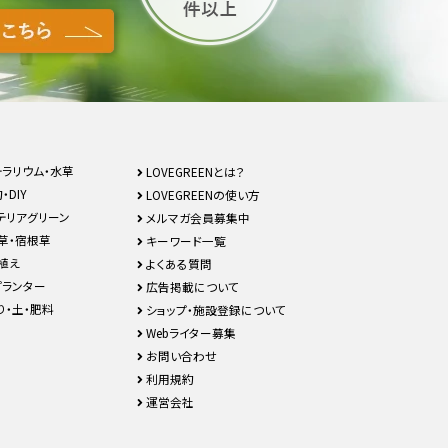
テラリウム・水草
LOVEGREENとは？
・DIY
LOVEGREENの使い方
テリアグリーン
メルマガ会員募集中
草・宿根草
キーワード一覧
植え
よくある質問
プランター
広告掲載について
り・土・肥料
ショップ・施設登録について
Webライター募集
お問い合わせ
利用規約
運営会社