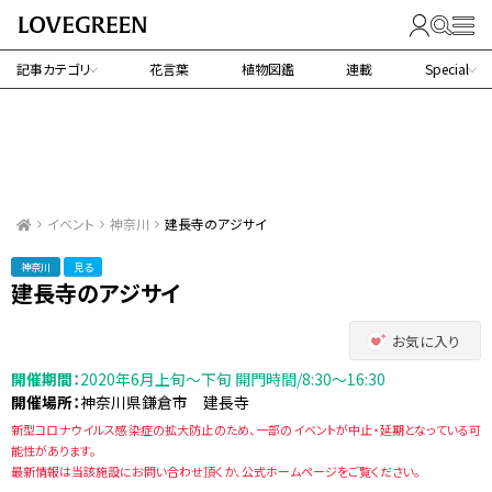
記事カテゴリ
花言葉
植物図鑑
連載
Special
イベント
神奈川
建長寺のアジサイ
神奈川
見る
建長寺のアジサイ
お気に入り
開催期間：
2020年6月上旬～下旬 開門時間/8:30～16:30
開催場所：
神奈川県鎌倉市 建長寺
新型コロナウイルス感染症の拡大防止のため、一部のイベントが中止・延期となっている可
能性があります。
最新情報は当該施設にお問い合わせ頂くか、公式ホームページをご覧ください。