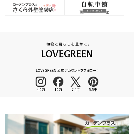
LOVEGREEN 公式アカウントをフォロー！
4.2万
12万
5.5千
7.3千