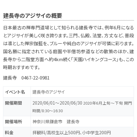
建長寺のアジサイの概要
日本最古の禅専門道場として知られる建長寺では、例年6月になる
とアジサイが美しく咲き誇ります。三門、仏殿、法堂、方丈など、普段
は凛とした禅宗伽藍を、ブルーや純白のアジサイが可憐に彩ります。
国名勝に指定されている庭園や半僧坊参道などの散策のほか、建
長寺から二階堂方面へ約4km続く「天園ハイキングコース」も、この
時期おすすめです。
建長寺 0467-22-0981
イベント名
建長寺のアジサイ
開催期間
2020/06/01〜2020/06/30
2020年6月上旬～下旬 開門
時間/8:30～16:30
開催場所
神奈川県鎌倉市 建長寺
料金
拝観料/高校生以上500円、小中学生200円