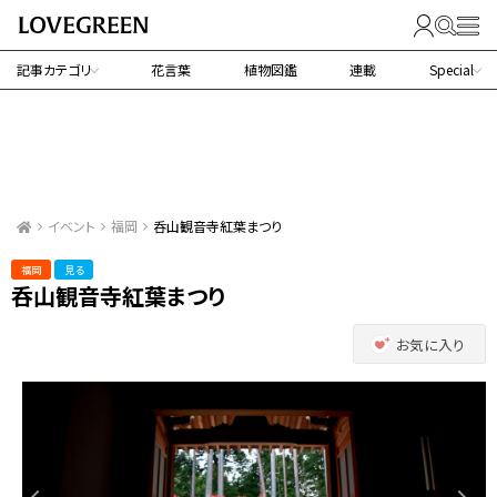
記事カテゴリ
花言葉
植物図鑑
連載
Special
イベント
福岡
呑山観音寺紅葉まつり
福岡
見る
呑山観音寺紅葉まつり
お気に入り