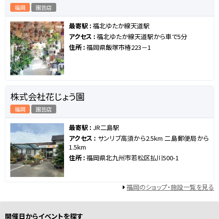
福岡
園芸店
最寄駅 :
福北ゆたか線天道駅
アクセス :
福北ゆたか線天道駅から車で5分
住所 :
福岡県飯塚市椿223－1
株式会社花じょう園
福岡
園芸店
最寄駅 :
JR二島駅
アクセス :
サンリブ高須から2.5km 二島郵便局から
1.5km
住所 :
福岡県北九州市若松区払川500-1
福岡のショップ・施設一覧を見る
開催日からイベントを探す