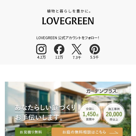
LOVEGREEN 公式アカウントをフォロー！
4.2万
12万
5.5千
7.3千