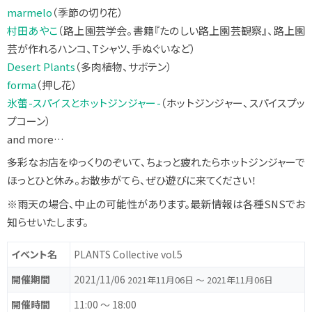
marmelo
（季節の切り花）
村田あやこ
（路上園芸学会。書籍『たのしい路上園芸観察』、路上園
芸が作れるハンコ、Tシャツ、手ぬぐいなど）
Desert Plants
（多肉植物、サボテン）
forma
（押し花）
氷蕾-スパイスとホットジンジャー-
（ホットジンジャー、スパイスプッ
プコーン）
and more…
多彩なお店をゆっくりのぞいて、ちょっと疲れたらホットジンジャーで
ほっとひと休み。お散歩がてら、ぜひ遊びに来てください！
※雨天の場合、中止の可能性があります。最新情報は各種SNSでお
知らせいたします。
イベント名
PLANTS Collective vol.5
開催期間
2021/11/06
2021年11月06日 〜 2021年11月06日
開催時間
11:00 〜 18:00