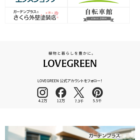
LOVEGREEN 公式アカウントをフォロー！
4.2万
12万
5.5千
7.3千