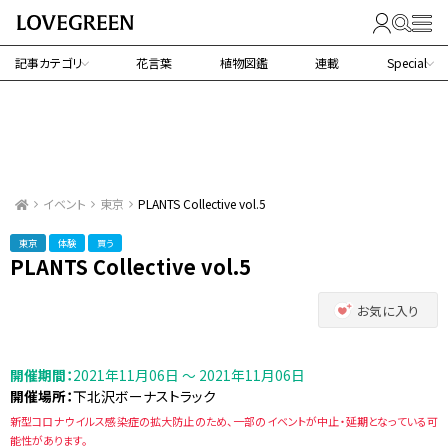
記事カテゴリ
花言葉
植物図鑑
連載
Special
イベント
東京
PLANTS Collective vol.5
東京
体験
買う
PLANTS Collective vol.5
お気に入り
開催期間：
2021年11月06日 〜 2021年11月06日
開催場所：
下北沢ボーナストラック
新型コロナウイルス感染症の拡大防止のため、一部のイベントが中止・延期となっている可
能性があります。