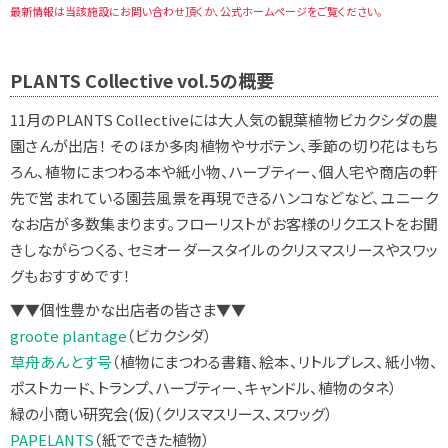
最新情報は当該施設にお問い合わせ頂くか、公式ホームページをご覧ください。
PLANTS Collective vol.5の概要
11月のPLANTS Collectiveには大人気の観葉植物ビカクシダの農
園さんが出店！ そのほか多肉植物やサボテン、季節の切り花はもち
ろん、植物にまつわる本や紙小物、ハーブティー、個人宅や商店の軒
先で営まれている園芸風景を再現できるハンコなどなど、ユニーク
なお店が多数集まります。フローリストがお客様のリクエストをお聞
きしながらつくる、セミオーダースタイルのクリスマスリースやスワッ
グもおすすめです！
▼▼個性豊かな出店者の皆さま▼▼
groote plantage
（ビカクシダ）
草舟あんとす号
（植物にまつわる書籍、絵本、リトルプレス、紙小物、
ポストカード、トランプ、ハーブティー、キャンドル、植物のタネ）
緑の小商い研究会(仮)（クリスマスリース、スワッグ）
PAPELANTS
（紙でできた植物）