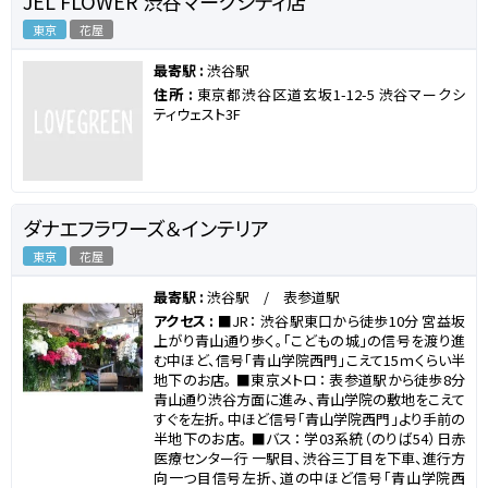
JEL FLOWER 渋谷マークシティ店
東京
花屋
最寄駅 :
渋谷駅
住所 :
東京都渋谷区道玄坂1-12-5 渋谷マークシ
ティウェスト3F
ダナエフラワーズ＆インテリア
東京
花屋
最寄駅 :
渋谷駅 / 表参道駅
アクセス :
■JR： 渋谷駅東口から徒歩10分 宮益坂
上がり青山通り歩く。「こどもの城」の信号を渡り進
む中ほど、信号「青山学院西門」こえて15ｍくらい半
地下のお店。 ■東京メトロ： 表参道駅から徒歩8分
青山通り渋谷方面に進み、青山学院の敷地をこえて
すぐを左折。中ほど信号「青山学院西門」より手前の
半地下のお店。 ■バス： 学03系統（のりば54）日赤
医療センター行 一駅目、渋谷三丁目を下車、進行方
向一つ目信号左折、道の中ほど信号「青山学院西