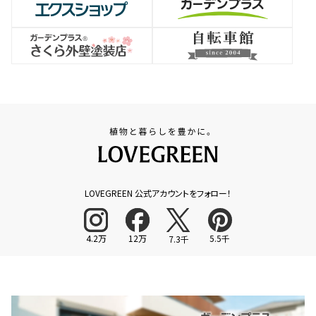
LOVEGREEN 公式アカウントをフォロー！
4.2万
12万
5.5千
7.3千