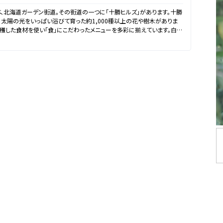
、北海道ガーデン街道。その街道の一つに「十勝ヒルズ」があります。十勝
太陽の光をいっぱい浴びて育った約1,000種以上の花や樹木がありま
収穫した食材を使い「食」にこだわったメニューを多彩に揃えています。白銀
ンチやロマンチックなディナーをぜひ味わってください。和食処では、十
玄そばや、十勝の食材をふんだんに使用した豆御膳をご用意しておりま
、雄大な十勝をまるごと体感してみてください！