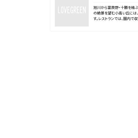
旭川から富良野・十勝を結ぶ
の絶景を望む小高い丘には、
す。レストランでは、園内で
の世界と景色を眺めながらラ
勝ヒルズ産の香り高い十割
す。見て、遊んで、味わって