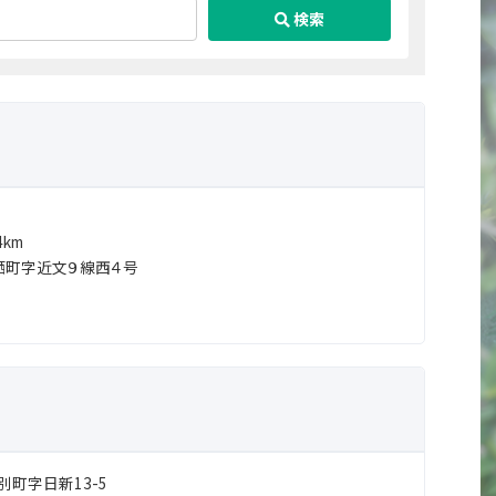
検索
km
栖町字近文９線西４号
別町字日新13-5