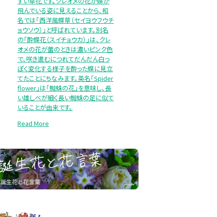
すい草花です。クレオメの花が蝶が
飛んでいる姿に見えることから、和
名では「西洋風蝶草（セイヨウフウチ
ョウソウ）」と呼ばれています。別名
の「酔蝶花（スイチョウカ）」は、クレ
オメの花が蕾のときは濃いピンク色
で、咲き進むにつれてだんだん白っ
ぽく変化する様子を酔った蝶に見立
てたことにちなみます。英名「Spider
flower」は「蜘蛛の花」を意味し、長
い雄しべが細く長い蜘蛛の足に似て
いることが由来です。
Read More