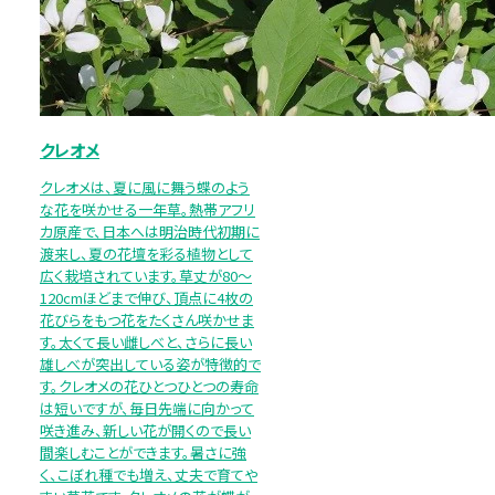
クレオメ
クレオメは、夏に風に舞う蝶のよう
な花を咲かせる一年草。熱帯アフリ
カ原産で、日本へは明治時代初期に
渡来し、夏の花壇を彩る植物として
広く栽培されています。草丈が80～
120cmほどまで伸び、頂点に4枚の
花びらをもつ花をたくさん咲かせま
す。太くて長い雌しべと、さらに長い
雄しべが突出している姿が特徴的で
す。クレオメの花ひとつひとつの寿命
は短いですが、毎日先端に向かって
咲き進み、新しい花が開くので長い
間楽しむことができます。暑さに強
く、こぼれ種でも増え、丈夫で育てや