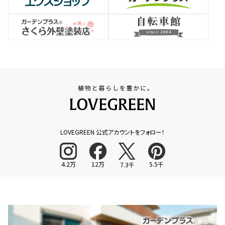
LOVEGREEN 公式アカウントをフォロー！
4.2万
12万
5.5千
7.3千