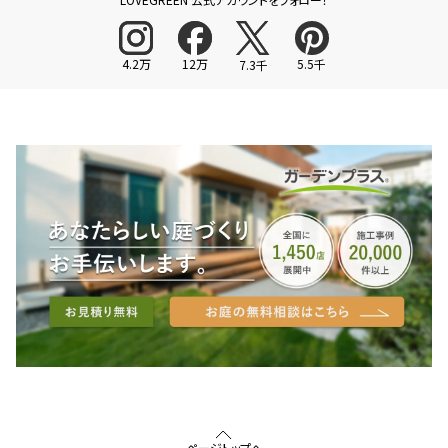
4.2万
12万
5.5千
7.3千
ページトップへ