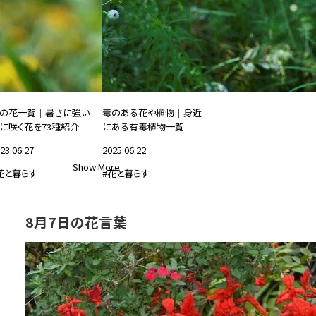
の花一覧｜暑さに強い
毒のある花や植物｜身近
に咲く花を73種紹介
にある有毒植物一覧
23.06.27
2025.06.22
Show More
花と暮らす
#花と暮らす
8月7日の花言葉