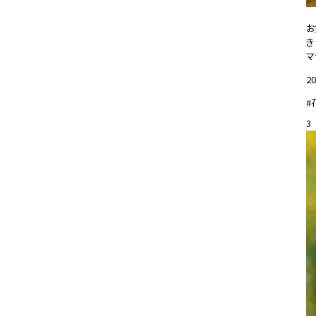
お
き
マ
20
#
3