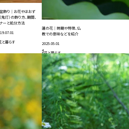
盆飾り｜お花やほおず
（鬼灯）の飾り方、期間、
ナーと処分方法
蓮の花｜時期や特徴、仏
19.07.01
教での意味などを紹介
花と暮らす
2025.05.01
4
#花と暮らす