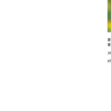
夏
夏
20
#