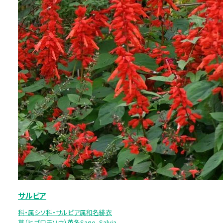
サルビア
科・属シソ科・サルビア属和名緋衣
草（ヒゴロモソウ）英名Sage、Salvia