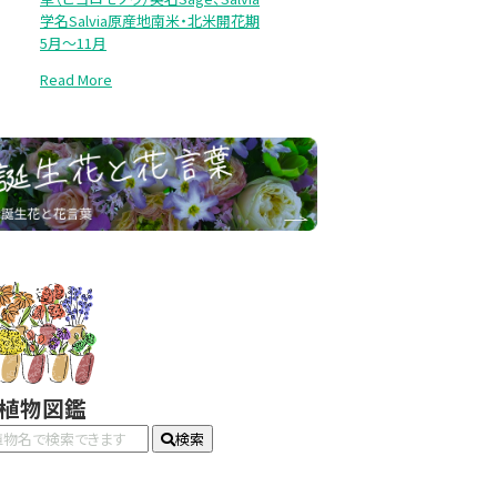
学名Salvia原産地南米・北米開花期
5月～11月
Read More
#植物図鑑
検索