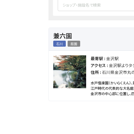
兼六園
石川
庭園
最寄駅 :
金沢駅
アクセス :
金沢駅よりタ
住所 :
石川県金沢市丸の
水戸偕楽園（かいらくえん）
江戸時代の代表的な大名庭園
金沢市の中心部に位置し、
に親しまれています。