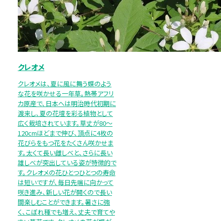
クレオメ
クレオメは、夏に風に舞う蝶のよう
な花を咲かせる一年草。熱帯アフリ
カ原産で、日本へは明治時代初期に
渡来し、夏の花壇を彩る植物として
広く栽培されています。草丈が80～
120cmほどまで伸び、頂点に4枚の
花びらをもつ花をたくさん咲かせま
す。太くて長い雌しべと、さらに長い
雄しべが突出している姿が特徴的で
す。クレオメの花ひとつひとつの寿命
は短いですが、毎日先端に向かって
咲き進み、新しい花が開くので長い
間楽しむことができます。暑さに強
く、こぼれ種でも増え、丈夫で育てや