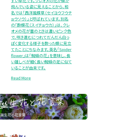
すい草花です。クレオメの花が蝶が
飛んでいる姿に見えることから、和
名では「西洋風蝶草（セイヨウフウチ
ョウソウ）」と呼ばれています。別名
の「酔蝶花（スイチョウカ）」は、クレ
オメの花が蕾のときは濃いピンク色
で、咲き進むにつれてだんだん白っ
ぽく変化する様子を酔った蝶に見立
てたことにちなみます。英名「Spider
flower」は「蜘蛛の花」を意味し、長
い雄しべが細く長い蜘蛛の足に似て
いることが由来です。
Read More