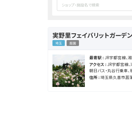
実野里フェイバリットガーデ
埼玉
庭園
最寄駅 :
JR宇都宮線、
アクセス :
JR宇都宮線
朝日バス・丸谷行乗車、
住所 :
埼玉県久喜市菖蒲