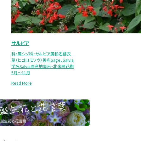
サルビア
科・属シソ科・サルビア属和名緋衣
草（ヒゴロモソウ）英名Sage、Salvia
学名Salvia原産地南米・北米開花期
5月～11月
Read More