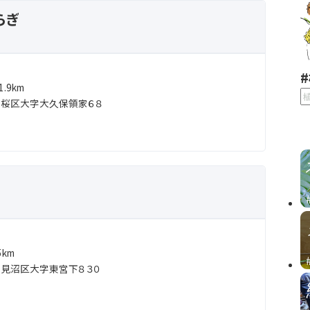
らぎ
.9km
市桜区大字大久保領家６８
km
見沼区大字東宮下８３０