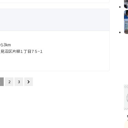
ら3km
見沼区片柳１丁目７５−１
1
2
3