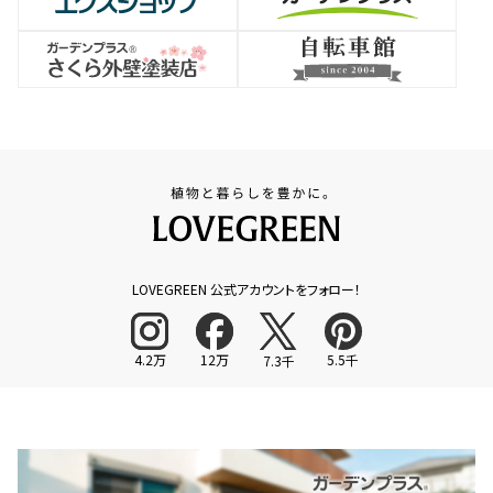
LOVEGREEN 公式アカウントをフォロー！
4.2万
12万
5.5千
7.3千