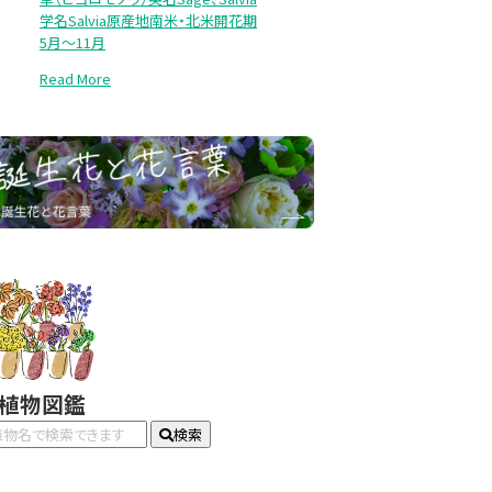
学名Salvia原産地南米・北米開花期
5月～11月
Read More
#植物図鑑
検索