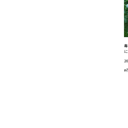
毒
に
20
#