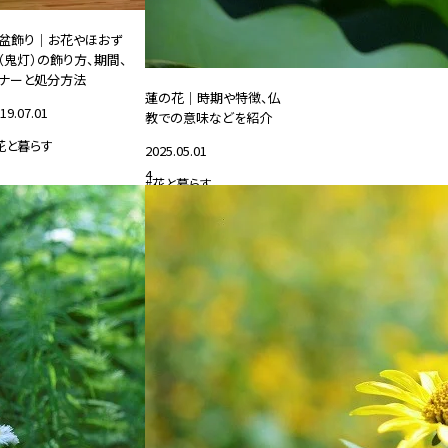
盆飾り｜お花やほおず
（鬼灯）の飾り方、期間、
ナーと処分方法
蓮の花｜時期や特徴、仏
19.07.01
教での意味などを紹介
花と暮らす
2025.05.01
4
#花と暮らす