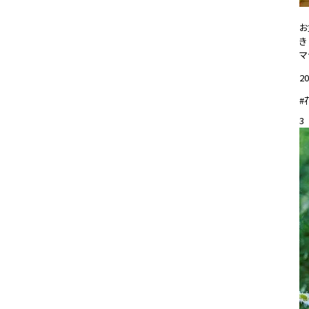
お
き
マ
20
#
3