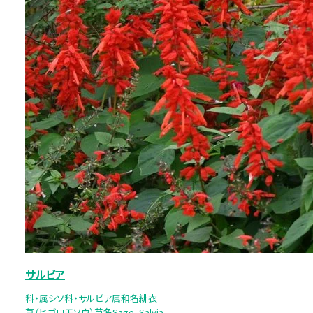
サルビア
科・属シソ科・サルビア属和名緋衣
草（ヒゴロモソウ）英名Sage、Salvia