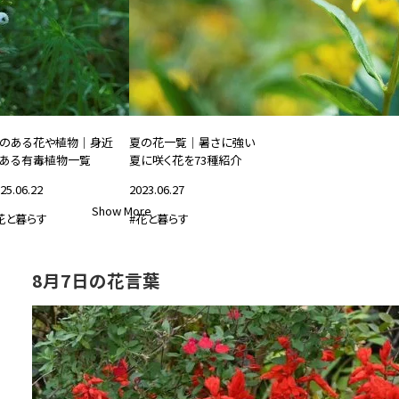
のある花や植物｜身近
夏の花一覧｜暑さに強い
ある有毒植物一覧
夏に咲く花を73種紹介
25.06.22
2023.06.27
Show More
花と暮らす
#花と暮らす
8月7日の花言葉