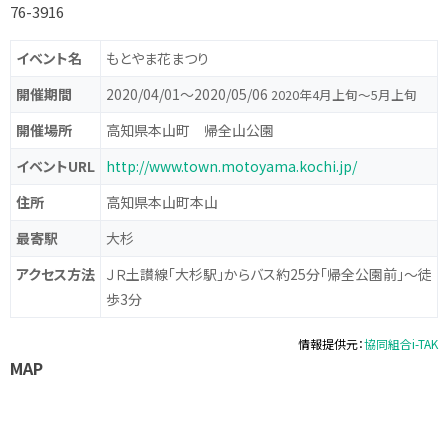
76-3916
イベント名
もとやま花まつり
開催期間
2020/04/01〜2020/05/06
2020年4月上旬～5月上旬
開催場所
高知県本山町 帰全山公園
イベントURL
http://www.town.motoyama.kochi.jp/
住所
高知県本山町本山
最寄駅
大杉
アクセス方法
ＪＲ土讃線「大杉駅」からバス約25分「帰全公園前」～徒
歩3分
情報提供元：
協同組合i-TAK
MAP