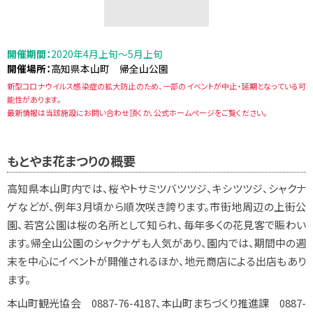
開催期間：
2020年4月上旬～5月上旬
開催場所：
高知県本山町 帰全山公園
新型コロナウイルス感染症の拡大防止のため、一部のイベントが中止・延期となっている可
能性があります。
最新情報は当該施設にお問い合わせ頂くか、公式ホームページをご覧ください。
もとやま花まつりの概要
高知県本山町内では、桜やトサミツバツツジ、キシツツジ、シャクナ
ゲなどが、例年3月頃から順次咲き誇ります。市街地周辺の上街公
園、若宮公園は桜の名所として知られ、毎年多くの花見客で賑わい
ます。帰全山公園のシャクナゲも人気があり、園内では、期間中の週
末を中心にイベントが開催されるほか、地元商店による出店もあり
ます。
本山町観光協会 0887-76-4187、本山町まちづくり推進課 0887-