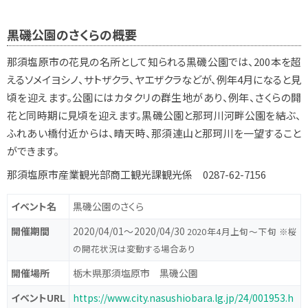
黒磯公園のさくらの概要
那須塩原市の花見の名所として知られる黒磯公園では、200本を超
えるソメイヨシノ、サトザクラ、ヤエザクラなどが、例年4月になると見
頃を迎えます。公園にはカタクリの群生地があり、例年、さくらの開
花と同時期に見頃を迎えます。黒磯公園と那珂川河畔公園を結ぶ、
ふれあい橋付近からは、晴天時、那須連山と那珂川を一望すること
ができます。
那須塩原市産業観光部商工観光課観光係 0287-62-7156
イベント名
黒磯公園のさくら
開催期間
2020/04/01〜2020/04/30
2020年4月上旬～下旬 ※桜
の開花状況は変動する場合あり
開催場所
栃木県那須塩原市 黒磯公園
イベントURL
https://www.city.nasushiobara.lg.jp/24/001953.h