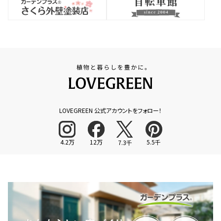
LOVEGREEN 公式アカウントをフォロー！
4.2万
12万
5.5千
7.3千