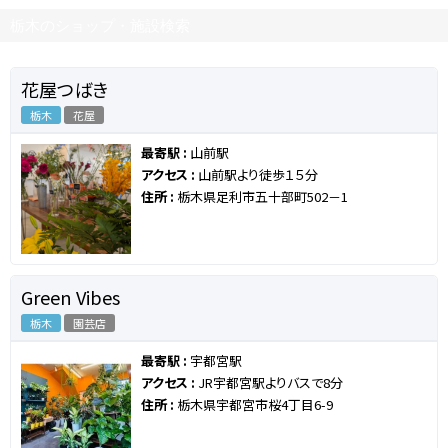
栃木のショップ・施設検索
花屋つばき
栃木
花屋
最寄駅 :
山前駅
アクセス :
山前駅より徒歩１５分
住所 :
栃木県足利市五十部町502－1
Green Vibes
栃木
園芸店
最寄駅 :
宇都宮駅
アクセス :
JR宇都宮駅よりバスで8分
住所 :
栃木県宇都宮市桜4丁目6-9