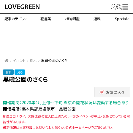
記事カテゴリ
花言葉
植物図鑑
連載
Special
イベント
栃木
黒磯公園のさくら
栃木
見る
黒磯公園のさくら
お気に入り
開催期間：
2020年4月上旬～下旬 ※桜の開花状況は変動する場合あり
開催場所：
栃木県那須塩原市 黒磯公園
新型コロナウイルス感染症の拡大防止のため、一部のイベントが中止・延期となっている可
能性があります。
最新情報は当該施設にお問い合わせ頂くか、公式ホームページをご覧ください。