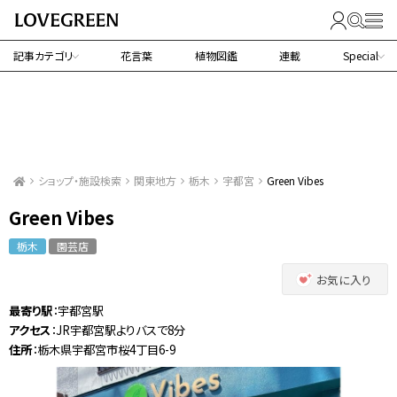
記事カテゴリ
花言葉
植物図鑑
連載
Special
ショップ・施設検索
関東地方
栃木
宇都宮
Green Vibes
Green Vibes
栃木
園芸店
お気に入り
最寄り駅
：宇都宮駅
アクセス
：JR宇都宮駅よりバスで8分
住所
：栃木県宇都宮市桜4丁目6-9