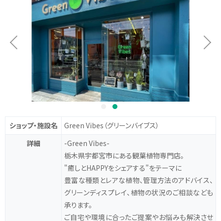
ショップ・施設名
Green Vibes
（グリーンバイブス）
詳細
-Green Vibes-
栃木県宇都宮市にある観葉植物専門店。
"癒しとHAPPYをシェアする"をテーマに
豊富な種類とレアな植物、管理方法のアドバイス、
グリーンディスプレイ、植物の状況のご相談なども
承ります。
ご自宅や環境に合ったご提案やお悩みも解決させ