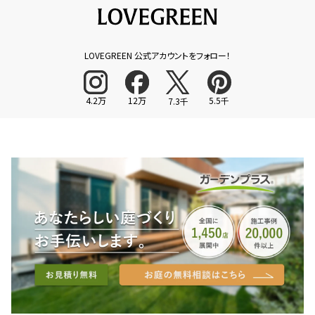
LOVEGREEN 公式アカウントをフォロー！
4.2万
12万
5.5千
7.3千