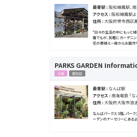
最寄駅 :
阪和線鳳駅、
アクセス :
阪和線鳳駅よ
住所 :
大阪府堺市西区鳳中
"日々の生活の中にもっと植
誰でもが、気軽にガーデニン
花の寄植え一鉢からお庭作り
PARKS GARDEN Informatio
大阪
園芸店
最寄駅 :
なんば駅
アクセス :
南海電鉄 「な
住所 :
大阪府大阪市浪速
なんばパークス３階、パーク
ーデンのナーセリーにある