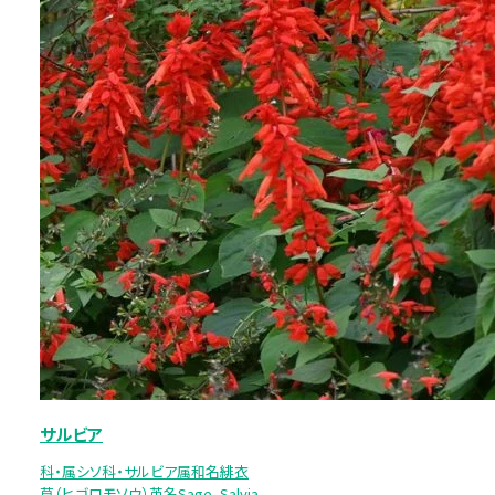
サルビア
科・属シソ科・サルビア属和名緋衣
草（ヒゴロモソウ）英名Sage、Salvia