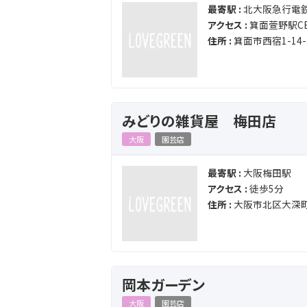
最寄駅 :
北大阪急行電鉄
アクセス :
箕面萱野駅C
住所 :
箕面市西宿1-14-
みどりの雑貨屋 梅田店
大阪
園芸店
最寄駅 :
大阪梅田駅
アクセス :
徒歩5分
住所 :
大阪市北区大深町1
岡本ガーデン
大阪
園芸店