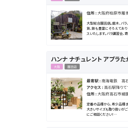
住所 :
大阪府柏原市雁多
大型総合園芸店。庭木、バラ
貨、鉢も豊富にそろえており
スいたします。バラ講習会、
ハンナ ナチュレント アプラ
大阪
園芸店
最寄駅 :
南海電鉄 高
アクセス :
高石駅降りて
住所 :
大阪府高石市綾園1
定番の品種から、希少品種ま
大きいサイズも取り扱いが
にご相談ください！
他にも造園・外構のご相談も