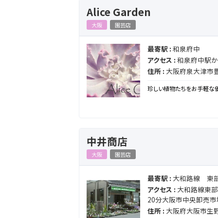
Alice Garden
大阪
園芸店
最寄駅 :
和泉府中
アクセス :
和泉府中駅か
住所 :
大阪府泉大津市豊中
珍しい植物たちをお手軽な
中井商店
大阪
園芸店
最寄駅 :
大和路線 東
アクセス :
大和路線東部
20分大阪市中央卸売市
住所 :
大阪府大阪市生野区