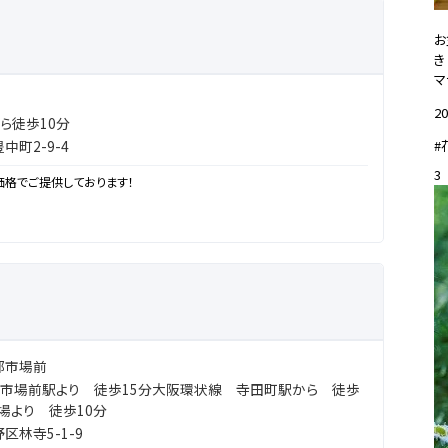
お
き
マ
20
ら徒歩10分
#
町2-9-4
3
価格でご提供しております！
部市場前
市場前駅より 徒歩15分大阪環状線 寺田町駅から 徒歩
場より 徒歩10分
林寺5-1-9