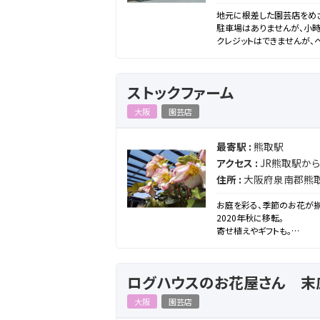
地元に根差した園芸店をめざ
駐車場はありませんが、小
クレジットはできませんが、ペ
ストックファーム
大阪
園芸店
最寄駅 :
熊取駅
アクセス :
JR熊取駅から
住所 :
大阪府泉南郡熊取町
お庭を彩る、季節のお花が揃
2020年秋に移転。
寄せ植えやギフトも。
あなたのお庭のトータルプ
ログハウスのお花屋さん 末
大阪
園芸店