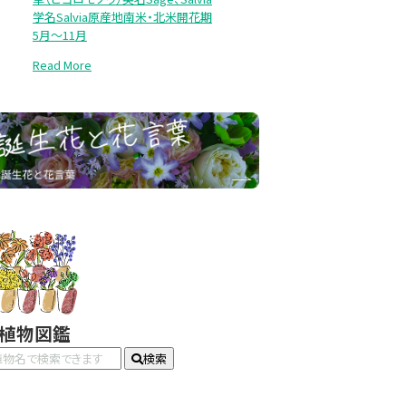
学名Salvia原産地南米・北米開花期
5月～11月
Read More
#植物図鑑
検索