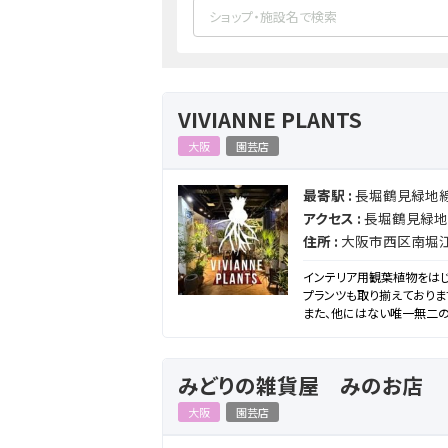
VIVIANNE PLANTS
大阪
園芸店
最寄駅 :
長堀鶴見緑地
アクセス :
長堀鶴見緑地
住所 :
大阪市西区南堀江2-
インテリア用観葉植物をはじ
プランツも取り揃えておりま
また、他にはない唯一無二の
みどりの雑貨屋 みのお店
大阪
園芸店