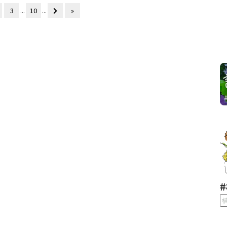
3
...
10
...
»