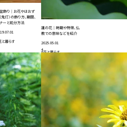
盆飾り｜お花やほおず
（鬼灯）の飾り方、期間、
ナーと処分方法
蓮の花｜時期や特徴、仏
19.07.01
教での意味などを紹介
花と暮らす
2025.05.01
4
#花と暮らす