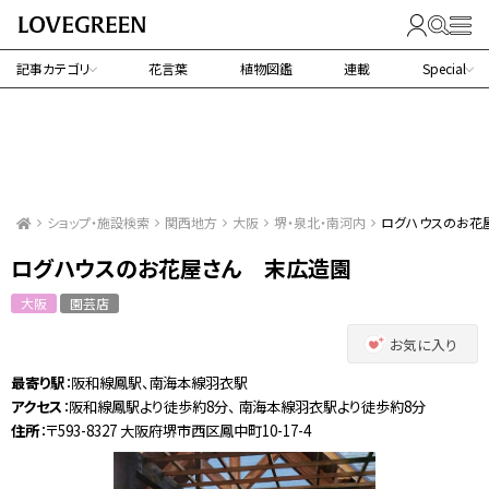
記事カテゴリ
花言葉
植物図鑑
連載
Special
ショップ・施設検索
関西地方
大阪
堺・泉北・南河内
ログハウスのお花
ログハウスのお花屋さん 末広造園
大阪
園芸店
お気に入り
最寄り駅
：阪和線鳳駅、南海本線羽衣駅
アクセス
：阪和線鳳駅より徒歩約8分、 南海本線羽衣駅より徒歩約8分
住所
：〒593-8327 大阪府堺市西区鳳中町10-17-4