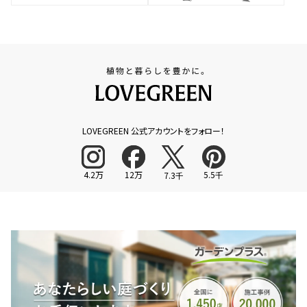
LOVEGREEN 公式アカウントをフォロー！
4.2万
12万
5.5千
7.3千