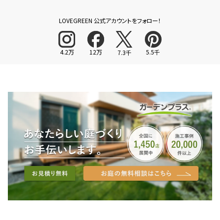
LOVEGREEN 公式アカウントをフォロー！
4.2万
12万
5.5千
7.3千