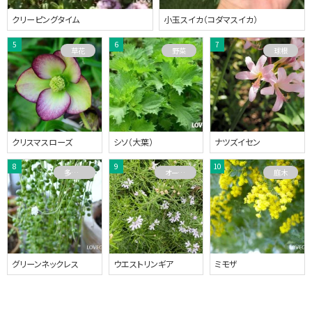
クリーピングタイム
小玉スイカ（コダマスイカ）
草花
野菜
球根
クリスマスローズ
シソ（大葉）
ナツズイセン
多肉植物
オーストラリアプランツ
庭木
グリーンネックレス
ウエストリンギア
ミモザ