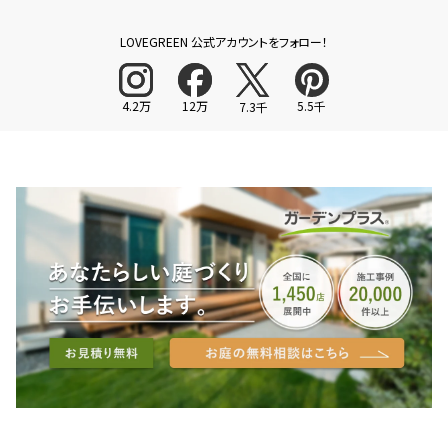
LOVEGREEN 公式アカウントをフォロー！
4.2万
12万
5.5千
7.3千