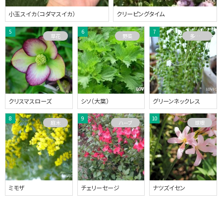
小玉スイカ（コダマスイカ）
クリーピングタイム
草花
野菜
多肉植物
クリスマスローズ
シソ（大葉）
グリーンネックレス
庭木
ハーブ
球根
ミモザ
チェリーセージ
ナツズイセン