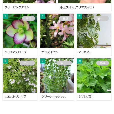
クリーピングタイム
小玉スイカ（コダマスイカ）
草花
球根
観葉植物
クリスマスローズ
ナツズイセン
マドカズラ
オーストラリアプランツ
多肉植物
野菜
ウエストリンギア
グリーンネックレス
シソ（大葉）