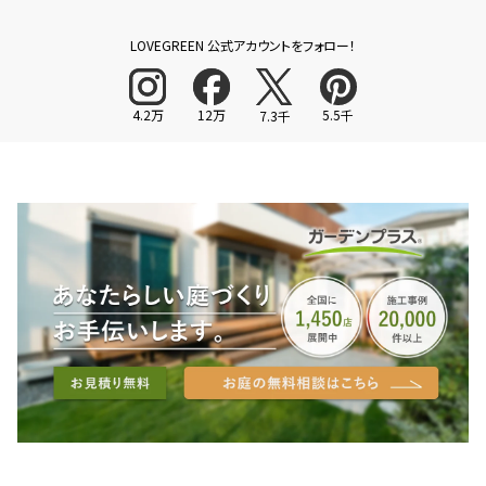
LOVEGREEN 公式アカウントをフォロー！
4.2万
12万
5.5千
7.3千