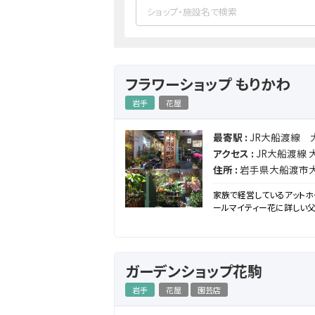
フラワーショップ もりかわ
岩手
花屋
最寄駅 :
JR大船渡線 
アクセス :
JR大船渡線 
住所 :
岩手県大船渡市大
家族で経営しているアットホ
ールマイティー花に詳しい
ガーデンショップ花駒
岩手
花屋
園芸店