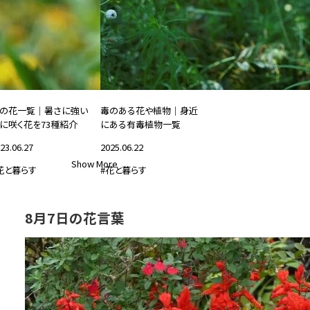
の花一覧｜暑さに強い
毒のある花や植物｜身近
に咲く花を73種紹介
にある有毒植物一覧
23.06.27
2025.06.22
Show More
花と暮らす
#花と暮らす
8月7日の花言葉