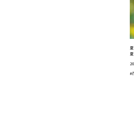
夏
夏
20
#