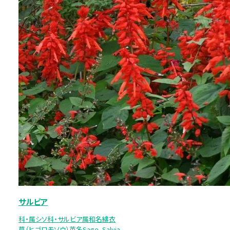
サルビア
科・属シソ科・サルビア属和名緋衣
草（ヒゴロモソウ）英名Sage、Salvia