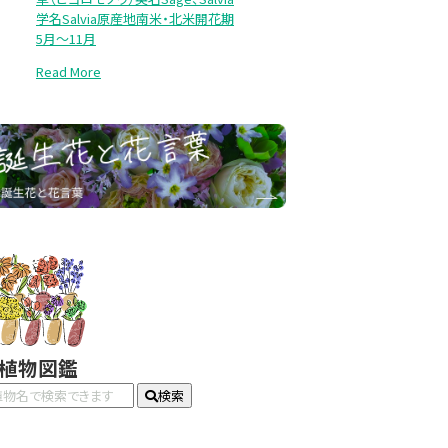
学名Salvia原産地南米・北米開花期
5月～11月
Read More
#植物図鑑
検索