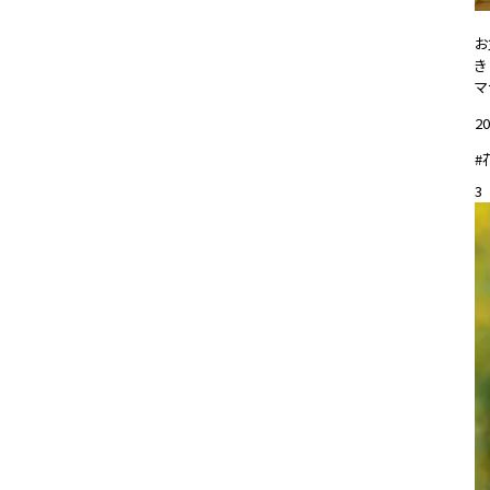
お
き
マ
20
#
3