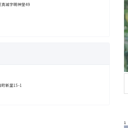
真城字明神堂49
町新里15-1
1