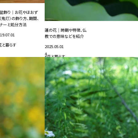
盆飾り｜お花やほおず
（鬼灯）の飾り方、期間、
ナーと処分方法
蓮の花｜時期や特徴、仏
19.07.01
教での意味などを紹介
花と暮らす
2025.05.01
4
#花と暮らす