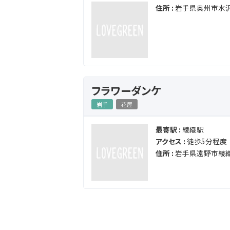
住所 :
岩手県奥州市水沢
フラワーダンケ
岩手
花屋
最寄駅 :
綾織駅
アクセス :
徒歩5分程度
住所 :
岩手県遠野市綾織