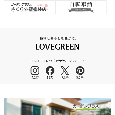
LOVEGREEN 公式アカウントをフォロー！
4.2万
12万
5.5千
7.3千