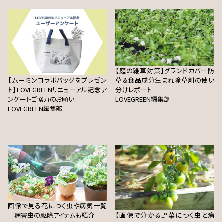
【庭の雑草対策】グランドカバー防
【ムーミンコラボバッグをプレゼン
草＆食品成分生まれ除草剤の使い
ト】LOVEGREENリニューアル記念ア
分けレポート
ンケートご協力のお願い
LOVEGREEN編集部
LOVEGREEN編集部
画像で見る花につく虫や病気一覧
｜病害虫の駆除アイテムも紹介
【画像で分かる野菜につく虫と病