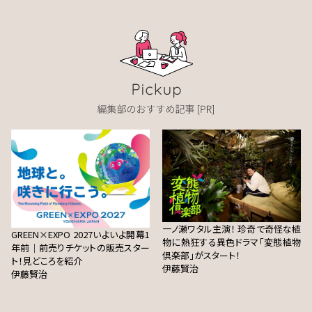
一ノ瀬ワタル主演！ 珍奇で奇怪な植
GREEN×EXPO 2027いよいよ開幕1
物に熱狂する異色ドラマ「変態植物
年前｜前売りチケットの販売スター
倶楽部」がスタート！
ト！見どころを紹介
伊藤賢治
伊藤賢治