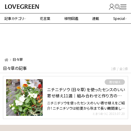
記事カテゴリ
花言葉
植物図鑑
連載
Special
日々草
日々草の記事
1件 / 全1件
寄せ植え
ニチニチソウ（日々草）を使ったセンスのいい
寄せ植え11選｜組み合わせと作り方のポイ
ント
ニチニチソウを使ったセンスのいい寄せ植えをご紹
介！ニチニチソウは初夏から秋まで長い期間楽しめ
る一年草。園芸家…
とまつあつこ
2023.07.20