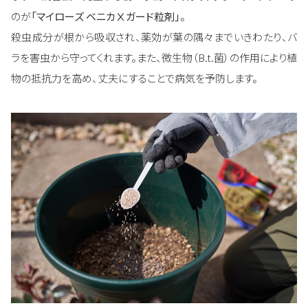
のが
「マイローズ ベニカⅩガード粒剤」
。
殺虫成分が根から吸収され、薬効が葉の隅々までいきわたり、バ
ラを害虫から守ってくれます。また、微生物（B.t.菌）の作用により植
物の抵抗力を高め、丈夫にすることで病気を予防します。