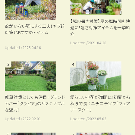
【庭の暑さ対策】夏の庭時間も快
蚊がいない庭にする工夫！ヤブ蚊
適に！暑さ対策アイテムを一挙紹
対策とおすすめアイテム
介
Updated /
2021.04.28
Updated /
2025.04.16
3
4
雑草対策としても注目！グランド
愛らしい小花が満開に！初夏から
カバー「クラピア」のサステナブル
秋まで長くニチニチソウ「フェア
な魅力！
リースター」
Updated /
2022.02.01
Updated /
2022.05.03