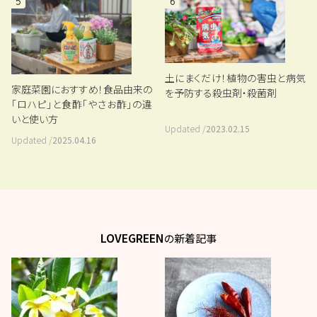
5
6
土にまくだけ！植物の害虫と病気
家庭菜園におすすめ！食品由来の
を予防する殺虫剤・殺菌剤
「ロハピ」と食酢「やさお酢」の違
いと使い方
Updated /
2023.02.15
Updated /
2025.04.16
LOVEGREEN
の新着記事