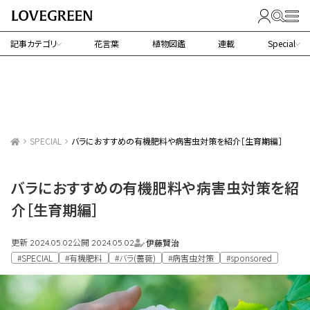
記事カテゴリ
花言葉
植物図鑑
連載
Special
SPECIAL
バラにおすすめの有機肥料や病害虫対策を紹介［生育期編］
バラにおすすめの有機肥料や病害虫対策を紹
介［生育期編］
更新
公開
伊藤賢治
2024.05.02
2024.05.02
#SPECIAL
#有機肥料
#バラ(薔薇)
#病害虫対策
#sponsored