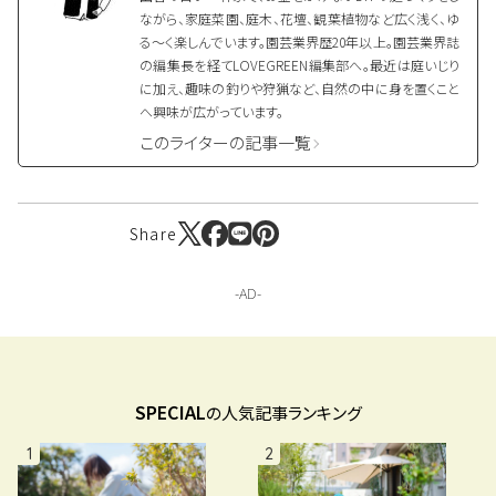
ながら、家庭菜園、庭木、花壇、観葉植物など広く浅く、ゆ
る～く楽しんでいます。園芸業界歴20年以上。園芸業界誌
の編集長を経てLOVEGREEN編集部へ。最近は庭いじり
に加え、趣味の釣りや狩猟など、自然の中に身を置くこと
へ興味が広がっています。
このライターの記事一覧
Share
SPECIAL
の人気記事ランキング
1
2