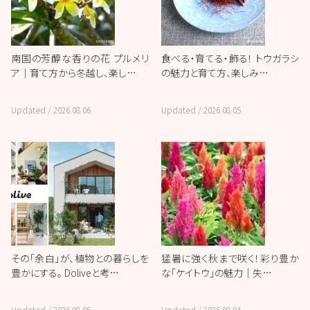
南国の芳醇な香りの花 プルメリ
食べる・育てる・飾る！ トウガラシ
ア｜育て方から冬越し、楽し…
の魅力と育て方、楽しみ…
Updated /
2026.08.06
Updated /
2026.08.05
その「余白」が、植物との暮らしを
猛暑に強く秋まで咲く！彩り豊か
豊かにする。 Doliveと考…
な「ケイトウ」の魅力｜失…
Updated /
2026.08.05
Updated /
2026.08.04