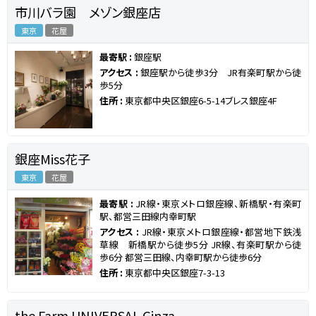
市川バラ園 メゾン銀座店
東京
花屋
最寄駅 :
銀座駅
アクセス :
銀座駅から徒歩3分 JR有楽町駅から徒
歩5分
住所 :
東京都中央区銀座6-5-14ブレス銀座4F
銀座Miss花子
東京
花屋
最寄駅 :
JR線・東京メトロ銀座線、新橋駅・有楽町
駅、都営三田線内幸町駅
アクセス :
JR線・東京メトロ銀座線・都営地下鉄浅
草線 新橋駅から徒歩5分 JR線、有楽町駅から徒
歩6分 都営三田線、内幸町駅から徒歩6分
住所 :
東京都中央区銀座7-3-13
the Farm UNIVERSAL Ginza