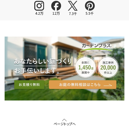
4.2万
12万
5.5千
7.3千
ページトップへ