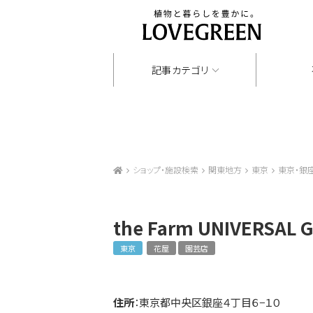
記事カテゴリ
ショップ・施設検索
関東地方
東京
東京・銀
the Farm UNIVERSAL G
東京
花屋
園芸店
住所
：東京都中央区銀座４丁目６−１０