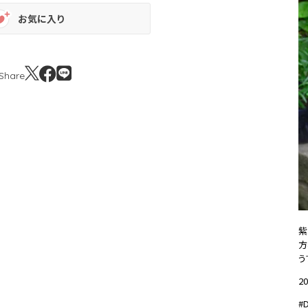
お気に入り
Share
紫
方
う
20
#