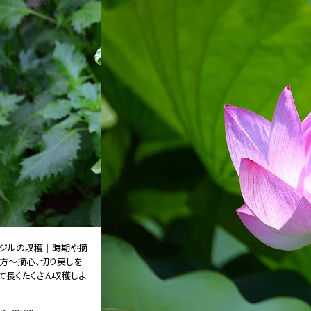
ジルの収穫｜時期や摘
方～摘心、切り戻しを
て長くたくさん収穫しよ