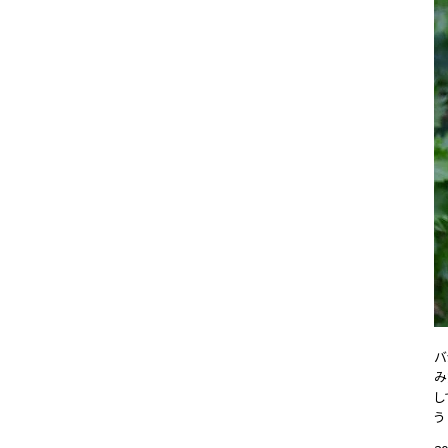
バ
み
し
う