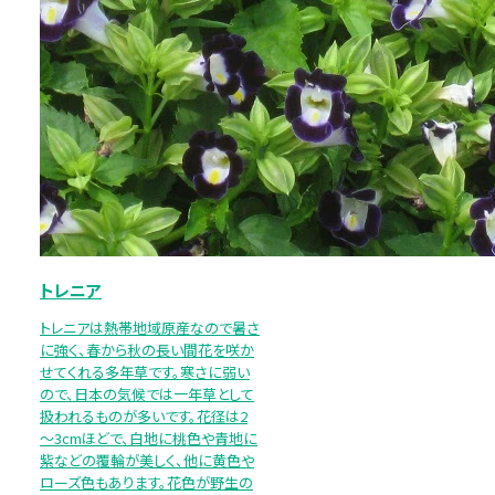
トレニア
トレニアは熱帯地域原産なので暑さ
に強く、春から秋の長い間花を咲か
せてくれる多年草です。寒さに弱い
ので、日本の気候では一年草として
扱われるものが多いです。花径は2
～3cmほどで、白地に桃色や青地に
紫などの覆輪が美しく、他に黄色や
ローズ色もあります。花色が野生の