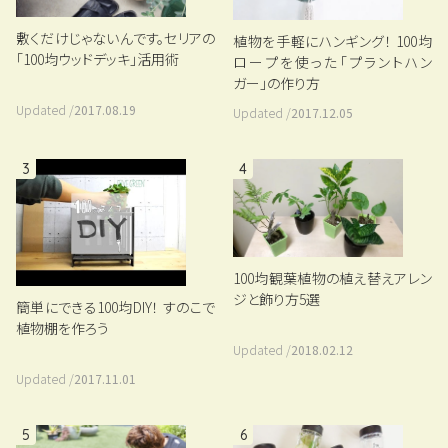
敷くだけじゃないんです。セリアの
植物を手軽にハンギング！ 100均
「100均ウッドデッキ」活用術
ロープを使った「プラントハン
ガー」の作り方
Updated /
2017.08.19
Updated /
2017.12.05
3
4
100均観葉植物の植え替えアレン
ジと飾り方5選
簡単にできる100均DIY！ すのこで
植物棚を作ろう
Updated /
2018.02.12
Updated /
2017.11.01
5
6