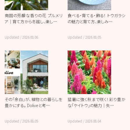
南国の芳醇な香りの花 プルメリ
食べる・育てる・飾る！ トウガラシ
ア｜育て方から冬越し、楽し…
の魅力と育て方、楽しみ…
Updated /
2026.08.06
Updated /
2026.08.05
その「余白」が、植物との暮らしを
猛暑に強く秋まで咲く！彩り豊か
豊かにする。 Doliveと考…
な「ケイトウ」の魅力｜失…
Updated /
2026.08.05
Updated /
2026.08.04