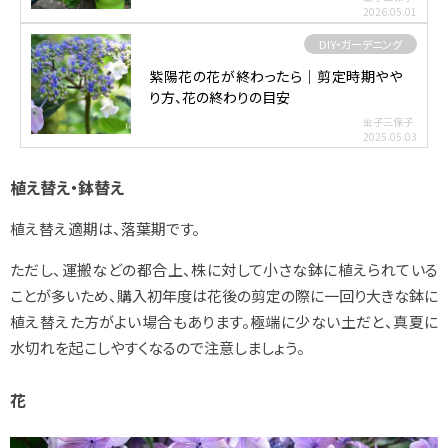
2026.05.01
DIY・ガーデニング
紫陽花の花が終わったら｜剪定時期やや
り方、花の終わりの目安
金子三保子
2025.05.03
植え替え・鉢替え
植え替え適期は、落葉期です。
ただし、運搬などの都合上、株に対して小さな鉢に植えられている
ことが多いため、購入初年度は花後の剪定の際に一回り大きな鉢に
植え替えた方がよい場合もあります。極端に少ない土だと、真夏に
水切れを起こしやすくなるので注意しましょう。
花