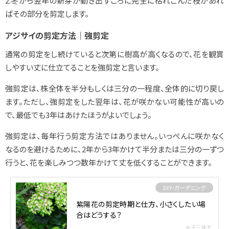
2.冬から翌年の新芽が動き出すころに完全に枯れこんだ枝があれ
ばその部分を剪定します。
アジサイの剪定方法｜強剪定
通常の剪定をし続けていると次第に樹高が高くなるので、花を観賞
しやすい丈に仕立てることを強剪定と言います。
強剪定は、株全体を半分もしくは三分の一程度、全体的に切り戻し
ます。ただし、強剪定をした翌年は、花が咲かない可能性が高いの
で、最低でも3年はあけたほうがよいでしょう。
強剪定は、毎年行う剪定方法ではありません。いっぺんに咲かなく
なるのを避けるために、2年から3年かけて半分または三分の一ずつ
行うと、花を楽しみつつ数年かけて丈を低くすることができます。
DIY・ガーデニング
紫陽花の剪定時期と仕方、小さくしたい場
合はどうする？
金子三保子