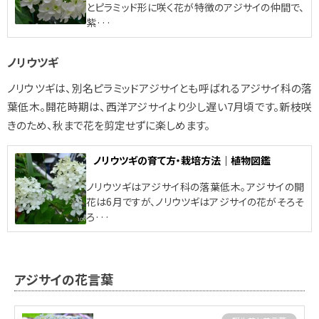
とピラミッド形に咲く花が特徴のアジサイの仲間で、
紫···
ノリウツギ
ノリウツギは、別名ピラミッドアジサイとも呼ばれるアジサイ科の落
葉低木。開花時期は、西洋アジサイより少し遅い7月頃です。新枝咲
きのため、秋まで花を剪定せずに楽しめます。
ノリウツギの育て方・栽培方法｜植物図鑑
ノリウツギはアジサイ科の落葉低木。アジサイの開
花は6月ですが、ノリウツギはアジサイの花がそろそ
ろ···
アジサイの花言葉