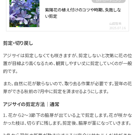
紫陽花の植え付けのコツや時期、失敗しな
い剪定
山田智美
2025.07.16
剪定・切り戻し
アジサイは剪定しなくても咲きますが、剪定しないと次第に花の位
置が目線より高くなるため、観賞しやすい丈に剪定していくのが一般
的です。
また、自然に花が散らないので、取り去る作業が必要です。翌年の花
芽ができる秋前の7月中に剪定を済ませるようにします。
アジサイの剪定方法｜通常
1．花から2～3節下の脇芽が出ている上で剪定します。花が咲かな
かった枝は、切らずに残します。剪定後、脇芽が茎になっていきます。