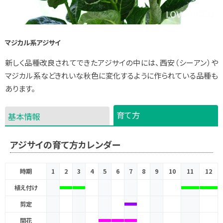
マジカル系アジサイ
新しく品種改良されてできたアジサイの中には、西安（シーアン）や
マジカル系などきれいな秋色に変化するように作られている品種も
あります。
育て方
基本情報
アジサイの育て方カレンダー
時期
1
2
3
4
5
6
7
8
9
10
11
12
植え付け
剪定
開花