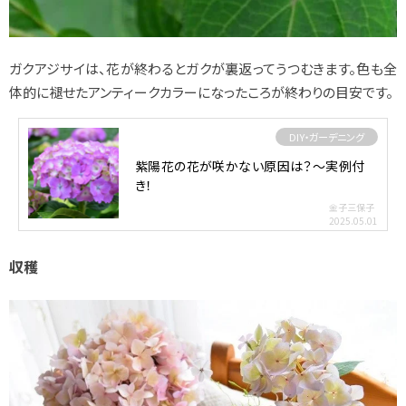
ガクアジサイは、花が終わるとガクが裏返ってうつむきます。色も全
体的に褪せたアンティークカラーになったころが終わりの目安です。
DIY・ガーデニング
紫陽花の花が咲かない原因は？～実例付
き！
金子三保子
2025.05.01
収穫