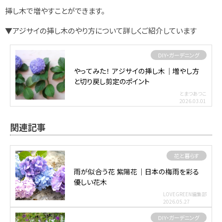
挿し木で増やすことができます。
▼アジサイの挿し木のやり方について詳しくご紹介しています
DIY・ガーデニング
やってみた！ アジサイの挿し木｜増やし方
と切り戻し剪定のポイント
とまつあつこ
2026.03.01
関連記事
花と暮らす
雨が似合う花 紫陽花｜日本の梅雨を彩る
優しい花木
LOVEGREEN編集部
2026.05.27
DIY・ガーデニング