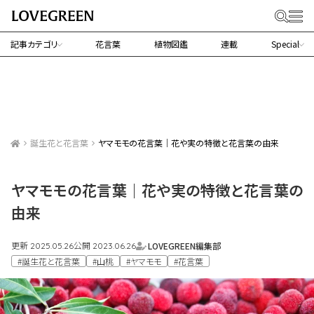
記事カテゴリ
花言葉
植物図鑑
連載
Special
誕生花と花言葉
ヤマモモの花言葉｜花や実の特徴と花言葉の由来
ヤマモモの花言葉｜花や実の特徴と花言葉の
由来
更新
公開
LOVEGREEN編集部
2025.05.26
2023.06.26
#誕生花と花言葉
#山桃
#ヤマモモ
#花言葉