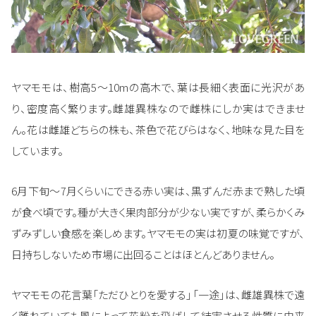
ヤマモモは、樹高5～10mの高木で、葉は長細く表面に光沢があ
り、密度高く繁ります。雌雄異株なので雌株にしか実はできませ
ん。花は雌雄どちらの株も、茶色で花びらはなく、地味な見た目を
しています。
6月下旬～7月くらいにできる赤い実は、黒ずんだ赤まで熟した頃
が食べ頃です。種が大きく果肉部分が少ない実ですが、柔らかくみ
ずみずしい食感を楽しめます。ヤマモモの実は初夏の味覚ですが、
日持ちしないため市場に出回ることはほとんどありません。
ヤマモモの花言葉「ただひとりを愛する」「一途」は、雌雄異株で遠
く離れていても風によって花粉を飛ばして結実させる性質に由来