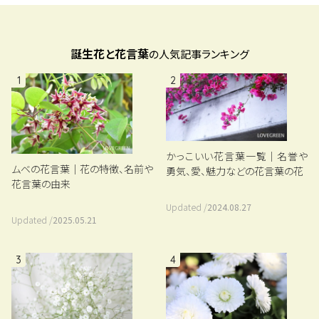
誕生花と花言葉
の人気記事ランキング
1
2
かっこいい花言葉一覧｜名誉や
ムベの花言葉｜花の特徴、名前や
勇気、愛、魅力などの花言葉の花
花言葉の由来
Updated /
2024.08.27
Updated /
2025.05.21
3
4