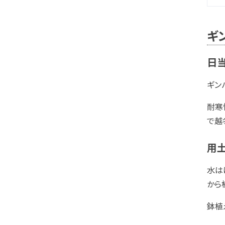
ギ
日当
ギン
耐寒
で越
用
水は
から
鉢植