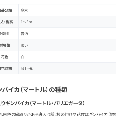
園芸分類
庭木
丈・樹高
1～3m
耐寒性
普通
耐暑性
強い
花色
白
開花時期
5月～6月
ンバイカ（マートル）の種類
りギンバイカ（マートル・バリエガータ）
乳白色の縁取りがある斑入り種。枝の伸びや花数はギンバイカ（銀梅