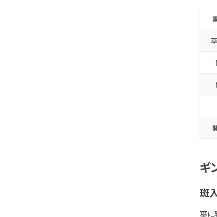
草
ギ
斑入
葉に