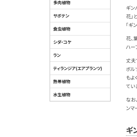
多肉植物
ギン
サボテン
花」
「ギ
食虫植物
花、
シダ・コケ
ハー
ラン
丈夫
ティランジア(エアプランツ)
ボル
もよ
熱帯植物
てい
水生植物
なお
ンマ
ギ