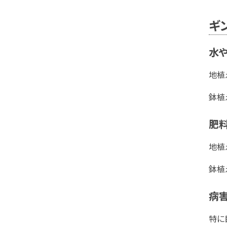
ギ
水
地植
鉢植
肥
地植
鉢植
病
特に