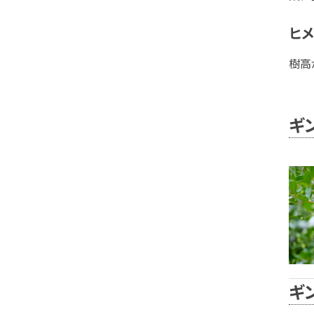
ヒメ
樹高
ギ
ギ