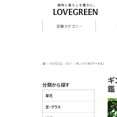
記事カテゴリ
植物図鑑
庭木
ギンバイカ（マートル）
ギ
分類から探す
鑑
草花
芝・グラス