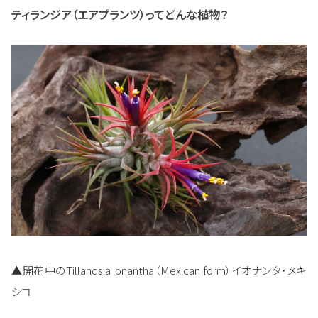
ティランジア（エアプランツ）ってどんな植物？
▲開花中のTillandsia ionantha（Mexican form）イオナンタ・メキ
シコ