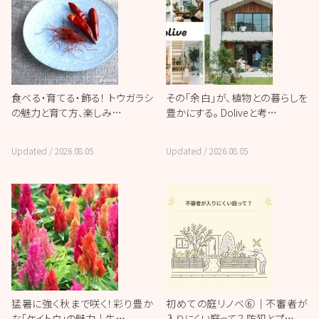
食べる・育てる・飾る！ トウガラシ
その「余白」が、植物との暮らしを
の魅力と育て方、楽しみ…
豊かにする。 Doliveと考…
Updated /
2026.08.05
Updated /
2026.08.05
猛暑に強く秋まで咲く！彩り豊か
初めての庭リノベ⑥｜不審者が
な「ケイトウ」の魅力｜失…
入りにくい庭って？ 防犯とプ…