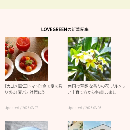
LOVEGREEN
の新着記事
【カゴメ直伝】トマト貯金で夏を乗
南国の芳醇な香りの花 プルメリ
り切る！夏バテ対策にう…
ア｜育て方から冬越し、楽し…
Updated /
2026.08.07
Updated /
2026.08.06