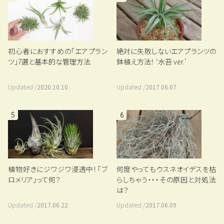
絶対に失敗しないエアプランツの
初心者におすすめの「エアプラン
鉢植え方法！ ‘水苔 ver.’
ツ」7選と基本的な管理方法
Updated /
2017.06.07
Updated /
2020.10.10
5
6
植物好きにジワジワ浸透中！「ブ
何度やってもウスネオイデスを枯
ロメリア」って何？
らしちゃう・・・その原因と対処法
は？
Updated /
2017.06.22
Updated /
2017.06.09