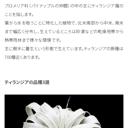
ブロメリア科（パイナップルの仲間）の中の主にティランジア属の
ことを指します。
葉から水を吸うことに特化した植物で、北米南部から中米、南米
まで幅広く分布し、生えているところは砂漠などの乾燥地帯から
熱帯雨林まで様々な環境 です。
主に樹木に着生という形態で生えています。ティランジアの原種は
700種近くあります。
ティランジアの品種3選