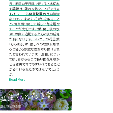
良い明るい半日陰で育てると水切れ
や葉焼け、蒸れを防ぐことができま
す。トレニアは開花期間の長い植物
なので、こまめに花がらを取ること
と、時々切り戻して新しい芽を増や
すことが大切です。切り戻し後の水
やりの際に追肥するとその後の成育
が良くなります。トレニアの花言葉
「ひらめき」は、雌しべの柱頭に触れ
ると閉じる鋭敏な性質から付けられ
たと言われています。「温和」につい
ては、春から秋まで長い間花を咲か
せる丈夫で育てやすい花であること
から付けられたのではないでしょう
か。
Read More