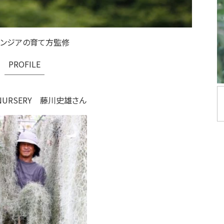
ランジアの育て方監修
PROFILE
￣￣￣￣￣
S NURSERY 藤川史雄さん