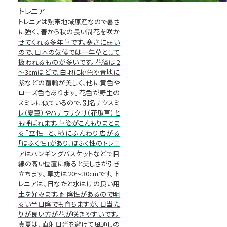
トレニア
トレニアは熱帯地域原産なので暑さ
に強く、春から秋の長い間花を咲か
せてくれる多年草です。寒さに弱い
ので、日本の気候では一年草として
扱われるものが多いです。花径は2
～3cmほどで、白地に桃色や青地に
紫などの覆輪が美しく、他に黄色や
ローズ色もあります。花色が野生の
スミレに似ているので、別名ナツスミ
レ（夏菫）やハナウリクサ（花瓜草）と
も呼ばれます。草姿がこんもりまとま
る「立性」と、横にふんわり広がる
「ほふく性」があり、ほふく性のトレニ
アはハンギングバスケットなどで目
線の高い位置に飾ると美しさが引き
立ちます。草丈は20～30cmです。ト
レニアは、日なたと水はけの良い用
土を好みます。耐陰性があるので明
るい半日陰でも育ちますが、日当た
りが良い方が花が咲きやすいです。
真夏は、直射日光を避けて風通しの