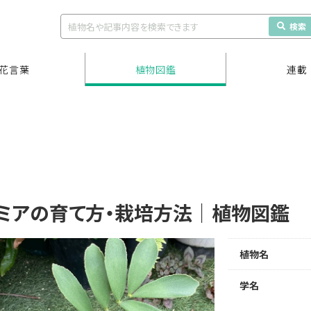
検索
花言葉
植物図鑑
連載
ミアの育て方・栽培方法｜植物図鑑
植物名
学名