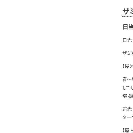
ザ
日当
日光
ザミ
【屋外
春～
して
環境
遮光
ター
【屋内