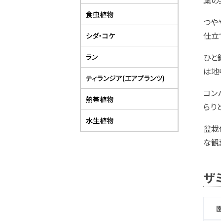
葉の
食虫植物
つや
仕立
シダ・コケ
ひと
ラン
は地
ティランジア(エアプランツ)
コン
熱帯植物
らり
水生植物
盆栽
な観
ザ