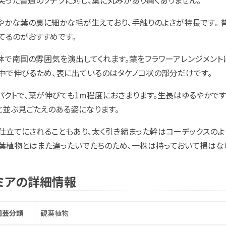
尖った普通のソテツに対し、葉に丸みがあり痛くありません。
やかな葉の裏に細かな毛が生えており、手触りのよさが特長です。 
てるのがおすすめです。
鉢で南国の雰囲気を演出してくれます。葉をフラワーアレンジメントに
中で伸びるため、表に出ているのはタケノコ状の部分だけです。
パクトで、葉が伸びても1m程度におさまります。生長はゆるやかで
と並ぶ見ごたえのある姿になります。
仕立てにされることもあり、太く引き締まった幹はコーデックスのよ
葉植物とはまた違ったいでたちのため、一株は持っておいて損はな
ミアの詳細情報
園芸分類
観葉植物