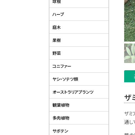
球根
ハーブ
庭木
果樹
野菜
コニファー
ヤシ・ソテツ類
オーストラリアプランツ
ザ
観葉植物
ザミ
多肉植物
通し
サボテン