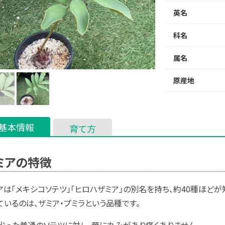
英名
科名
属名
原産地
基本情報
育て方
ミアの特徴
アは「メキシコソテツ」「ヒロハザミア」の別名を持ち、約40種ほど
ているのは、ザミア・プミラという品種です。