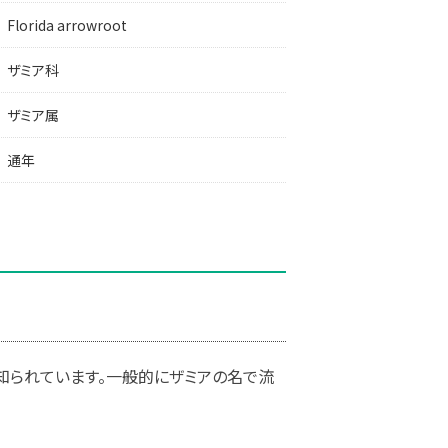
Florida arrowroot
ザミア科
ザミア属
通年
が知られています。一般的にザミアの名で流