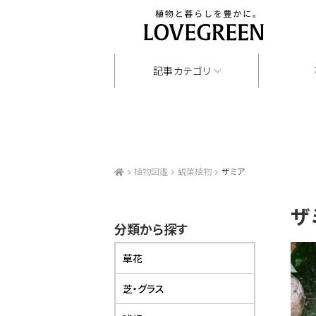
記事カテゴリ
植物図鑑
観葉植物
ザミア
ザ
分類から探す
草花
芝・グラス