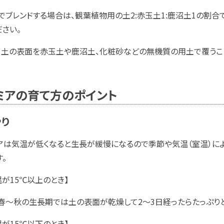
でブレンドする場合は、観葉植物用の土2:赤玉土1:鹿沼土1の割
ださい。
、土の表面を赤玉土や鹿沼土、化粧砂などの無機質の用土で覆うこ
ミアの育て方のポイント
やり
アは気温が低くなると生長が緩慢になるので季節や気温（室温）に
す。
温が15℃以上のとき】
春～秋の生長期では土の表面が乾燥して2～3日経ったらたっぷりと
温が15℃以下のとき】