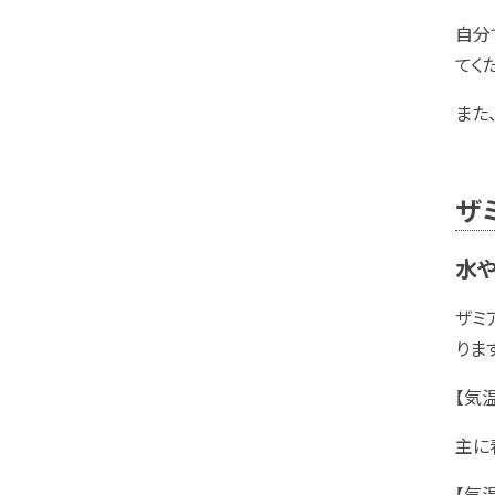
自分
てく
また
ザ
水
ザミ
りま
【気
主に
【気