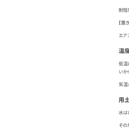
耐陰
【置
エア
温
低温
いか
気温
用
水は
その