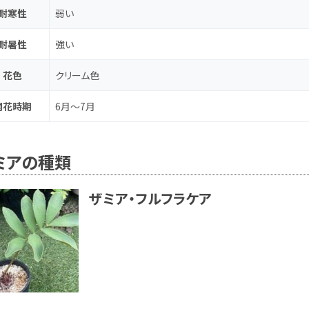
耐寒性
弱い
耐暑性
強い
花色
クリーム色
開花時期
6月～7月
ミアの種類
ザミア・フルフラケア