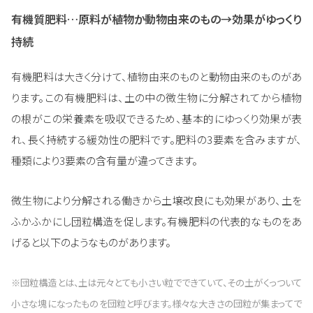
有機質肥料…原料が植物か動物由来のもの→効果がゆっくり
持続
有機肥料は大きく分けて、植物由来のものと動物由来のものがあ
ります。この有機肥料は、土の中の微生物に分解されてから植物
の根がこの栄養素を吸収できるため、基本的にゆっくり効果が表
れ、長く持続する緩効性の肥料です。肥料の3要素を含みますが、
種類により3要素の含有量が違ってきます。
微生物により分解される働きから土壌改良にも効果があり、土を
ふかふかにし団粒構造を促します。有機肥料の代表的なものをあ
げると以下のようなものがあります。
※団粒構造とは、土は元々とても小さい粒でできていて、その土がくっついて
小さな塊になったものを団粒と呼びます。様々な大きさの団粒が集まってで