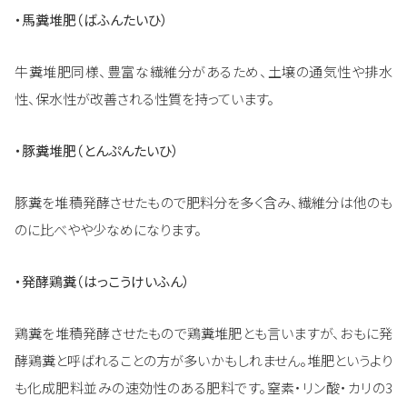
・馬糞堆肥（ばふんたいひ）
牛糞堆肥同様、豊富な繊維分があるため、土壌の通気性や排水
性、保水性が改善される性質を持っています。
・豚糞堆肥（とんぷんたいひ）
豚糞を堆積発酵させたもので肥料分を多く含み、繊維分は他のも
のに比べやや少なめになります。
・発酵鶏糞（はっこうけいふん）
鶏糞を堆積発酵させたもので鶏糞堆肥とも言いますが、おもに発
酵鶏糞と呼ばれることの方が多いかもしれません。堆肥というより
も化成肥料並みの速効性のある肥料です。窒素・リン酸・カリの3