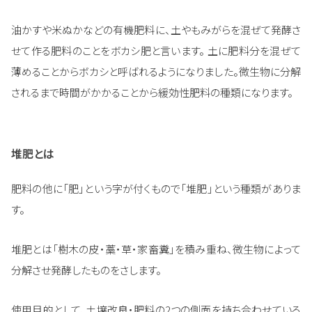
油かすや米ぬかなどの有機肥料に、土やもみがらを混ぜて発酵さ
せて作る肥料のことをボカシ肥と言います。 土に肥料分を混ぜて
薄めることからボカシと呼ばれるようになりました。微生物に分解
されるまで時間がかかることから緩効性肥料の種類になります。
堆肥とは
肥料の他に「肥」という字が付くもので「堆肥」という種類がありま
す。
堆肥とは「樹木の皮・藁・草・家畜糞」を積み重ね、微生物によって
分解させ発酵したものをさします。
使用目的として、土壌改良・肥料の2つの側面を持ち合わせている