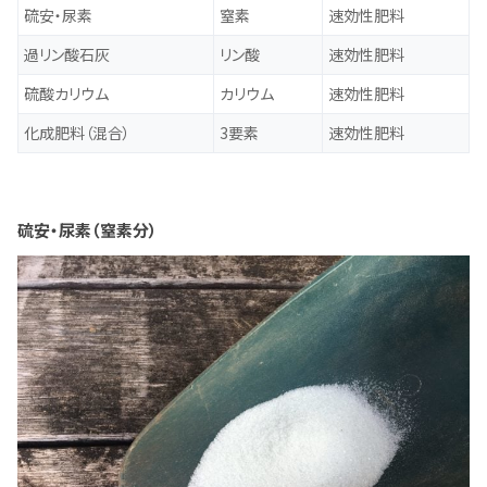
硫安・尿素
窒素
速効性肥料
過リン酸石灰
リン酸
速効性肥料
硫酸カリウム
カリウム
速効性肥料
化成肥料（混合）
3要素
速効性肥料
硫安・尿素（窒素分）