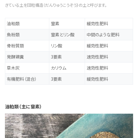
きている土を団粒構造（だんりゅうこうぞう
）
の土と呼びます。
油粕類
窒素
緩効性肥料
魚粉類
窒素とリン酸
中間のような肥料
骨粉質類
リン酸
緩効性肥料
発酵鶏糞
3要素
速効性肥料
草木灰
カリウム
速効性肥料
有機肥料（混合）
3要素
緩効性肥料
油粕類（主に窒素）