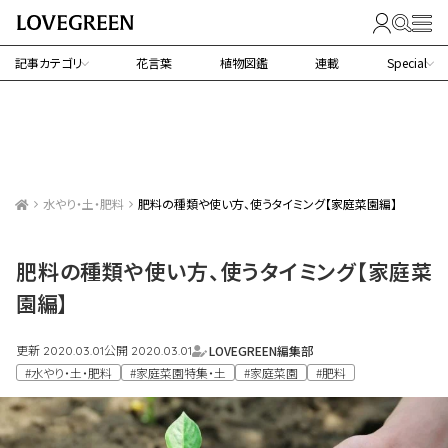
記事カテゴリ
花言葉
植物図鑑
連載
Special
水やり・土・肥料
肥料の種類や使い方、使うタイミング【家庭菜園編】
肥料の種類や使い方、使うタイミング【家庭菜
園編】
更新
公開
LOVEGREEN編集部
2020.03.01
2020.03.01
#水やり・土・肥料
#家庭菜園特集・土
#家庭菜園
#肥料