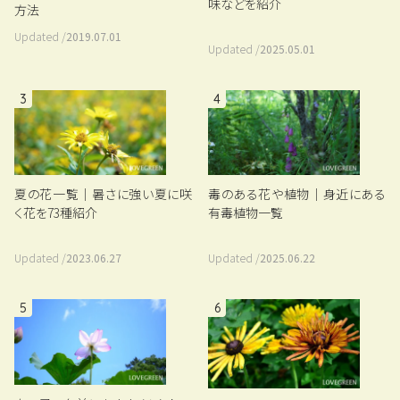
味などを紹介
方法
Updated /
2019.07.01
Updated /
2025.05.01
3
4
夏の花一覧｜暑さに強い夏に咲
毒のある花や植物｜身近にある
く花を73種紹介
有毒植物一覧
Updated /
2023.06.27
Updated /
2025.06.22
5
6