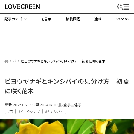
記事カテゴリ
花言葉
植物図鑑
連載
Special
花
ビヨウヤナギとキンシバイの見分け方｜初夏に咲く花木
ビヨウヤナギとキンシバイの見分け方｜初夏
に咲く花木
更新
公開
金子三保子
2025.06.03
2024.06.03
#花
#ビヨウヤナギ
#キンシバイ