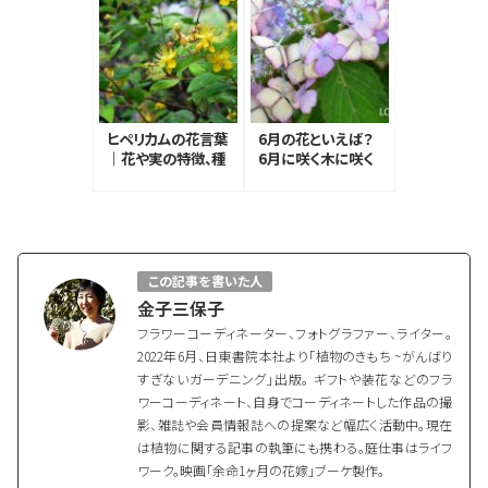
ヒペリカムの花言葉
6月の花といえば？
｜花や実の特徴、種
6月に咲く木に咲く
類、花言葉の由来
花と草花20選
この記事を書いた人
金子三保子
フラワーコーディネーター、フォトグラファー、ライター。
2022年6月、日東書院本社より「植物のきもち ~がんばり
すぎないガーデニング」出版。 ギフトや装花などのフラ
ワーコーディネート、自身でコーディネートした作品の撮
影、雑誌や会員情報誌への提案など幅広く活動中。現在
は植物に関する記事の執筆にも携わる。庭仕事はライフ
ワーク。映画「余命1ヶ月の花嫁」ブーケ製作。