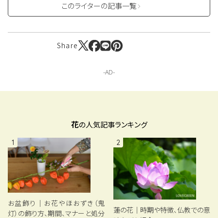
このライターの記事一覧
Share
花
の人気記事ランキング
1
2
お盆飾り｜お花やほおずき（鬼
蓮の花｜時期や特徴、仏教での意
灯）の飾り方、期間、マナーと処分