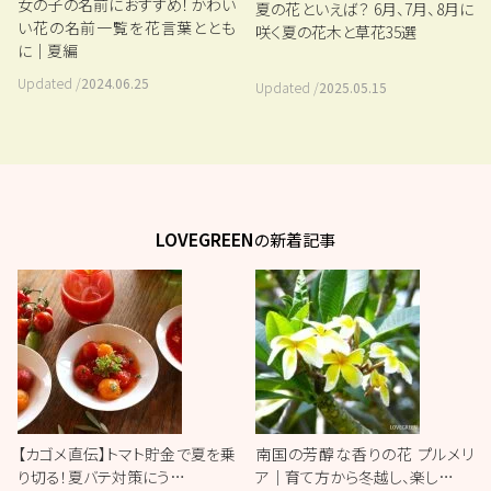
女の子の名前におすすめ！かわい
夏の花といえば？ 6月、7月、8月に
い花の名前一覧を花言葉ととも
咲く夏の花木と草花35選
に｜夏編
Updated /
2024.06.25
Updated /
2025.05.15
LOVEGREEN
の新着記事
【カゴメ直伝】トマト貯金で夏を乗
南国の芳醇な香りの花 プルメリ
り切る！夏バテ対策にう…
ア｜育て方から冬越し、楽し…