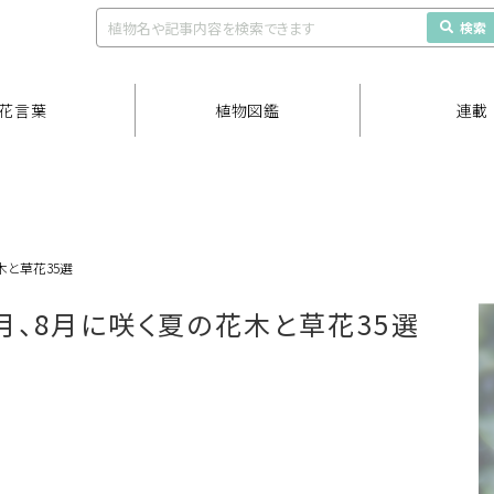
検索
花言葉
植物図鑑
連載
木と草花35選
7月、8月に咲く夏の花木と草花35選