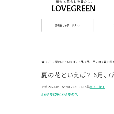
記事カテゴリ
花
夏の花といえば？ 6月、7月、8月に咲く夏の花
夏の花といえば？ 6月、
更新
2025.05.15
公開
2021.01.15
金子三保子
# 花
# 夏に咲く花
# 夏の花