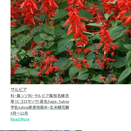
サルビア
科・属シソ科・サルビア属和名緋衣
草（ヒゴロモソウ）英名Sage、Salvia
学名Salvia原産地南米・北米開花期
5月～11月
Read More