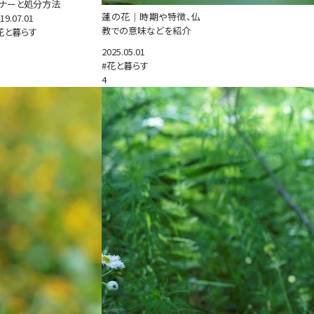
ナーと処分方法
蓮の花｜時期や特徴、仏
19.07.01
教での意味などを紹介
花と暮らす
2025.05.01
#花と暮らす
4