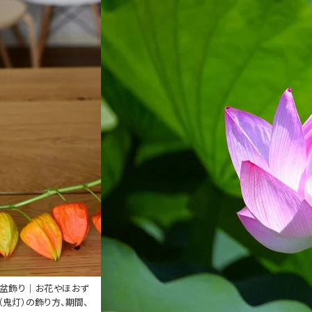
盆飾り｜お花やほおず
（鬼灯）の飾り方、期間、