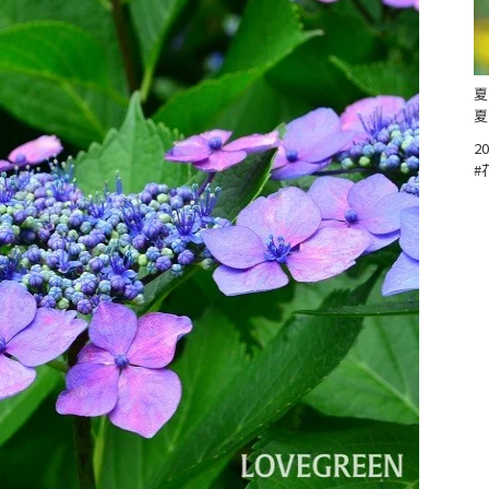
夏
夏
20
#