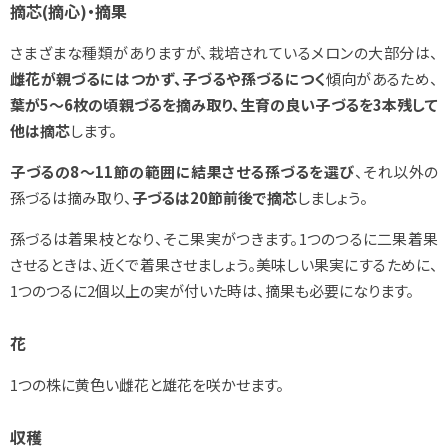
摘芯(摘心)・摘果
さまざまな種類がありますが、栽培されているメロンの大部分は、
雌花が親づるにはつかず、子づるや孫づるにつく
傾向があるため、
葉が5〜6枚の頃親づるを摘み取り、生育の良い子づるを3本残して
他は摘芯
します。
子づるの8～11節の範囲に結果させる孫づるを選び
、それ以外の
孫づるは摘み取り、
子づるは20節前後で摘芯
しましょう。
孫づるは着果枝となり、そこ果実がつきます。1つのつるに二果着果
させるときは、近くで着果させましょう。美味しい果実にするために、
1つのつるに2個以上の実が付いた時は、摘果も必要になります。
花
1つの株に黄色い雌花と雄花を咲かせます。
収穫