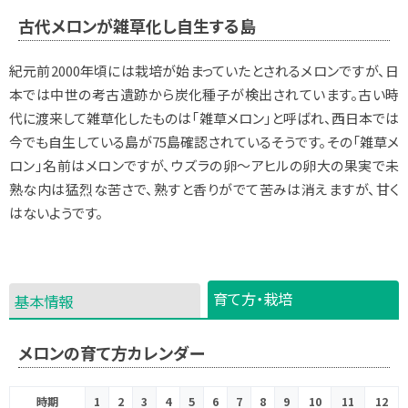
古代メロンが雑草化し自生する島
紀元前2000年頃には栽培が始まっていたとされるメロンですが、日
本では中世の考古遺跡から炭化種子が検出されています。古い時
代に渡来して雑草化したものは「雑草メロン」と呼ばれ、西日本では
今でも自生している島が75島確認されているそうです。その「雑草メ
ロン」名前はメロンですが、ウズラの卵〜アヒルの卵大の果実で未
熟な内は猛烈な苦さで、熟すと香りがでて苦みは消えますが、甘く
はないようです。
育て方・栽培
基本情報
メロンの育て方カレンダー
時期
1
2
3
4
5
6
7
8
9
10
11
12