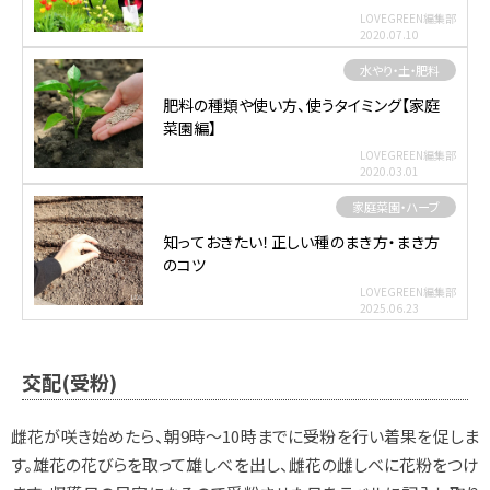
LOVEGREEN編集部
2020.07.10
水やり・土・肥料
肥料の種類や使い方、使うタイミング【家庭
菜園編】
LOVEGREEN編集部
2020.03.01
家庭菜園・ハーブ
知っておきたい！正しい種のまき方・まき方
のコツ
LOVEGREEN編集部
2025.06.23
交配(受粉)
雌花が咲き始めたら、朝9時～10時までに受粉を行い着果を促しま
す。雄花の花びらを取って雄しべを出し、雌花の雌しべに花粉をつけ