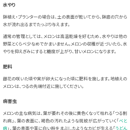
水やり
鉢植え・プランターの場合は、土の表面が乾いてから、鉢底の穴から
水が流れ出るまでたっぷり与えます。
通常の管理としては、メロンは高温乾燥を好むため、水やりは他の
野菜とくらべ少なめでかまいません。メロンの収穫が近づいたら、水
やりを抑えぎみにすると糖度が上がり、甘いメロンになります。
肥料
雌花の咲いた頃や実が卵大になった頃に肥料を施します。地植えの
メロンは、つるの先端付近に施してください。
病害虫
メロンの主な病気は、葉が萎れその後に黄色くなって枯れる「つる割
れ病」、葉の表面に、褐色の汚れたような斑紋が広がっていく「
べと
病
」、葉の表面や茎に白い粉をまぶしたようなカビが生える「
うどん