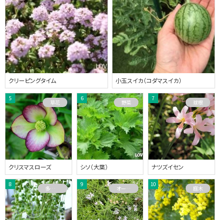
クリーピングタイム
小玉スイカ（コダマスイカ）
草花
野菜
球根
クリスマスローズ
シソ（大葉）
ナツズイセン
多肉植物
オーストラリアプランツ
庭木