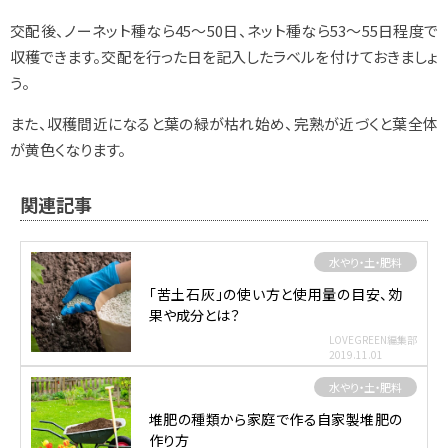
交配後、ノーネット種なら45～50日、ネット種なら53～55日程度で
収穫できます。交配を行った日を記入したラベルを付けておきましょ
う。
また、収穫間近になると葉の緑が枯れ始め、完熟が近づくと葉全体
が黄色くなります。
関連記事
水やり・土・肥料
「苦土石灰」の使い方と使用量の目安、効
果や成分とは？
LOVEGREEN編集部
2019.11.01
水やり・土・肥料
堆肥の種類から家庭で作る自家製堆肥の
作り方