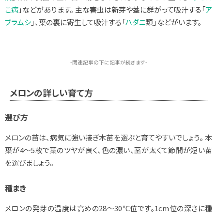
こ病
」などがあります。 主な害虫は新芽や茎に群がって吸汁する「
ア
ブラムシ
」、葉の裏に寄生して吸汁する「
ハダニ
類」などがいます。
-関連記事の下に記事が続きます-
メロンの詳しい育て方
選び方
メロンの苗は、病気に強い接ぎ木苗を選ぶと育てやすいでしょう。 本
葉が4～5枚で葉のツヤが良く、色の濃い、茎が太くて節間が短い苗
を選びましょう。
種まき
メロンの発芽の温度は高めの28～30℃位です。1cm位の深さに種