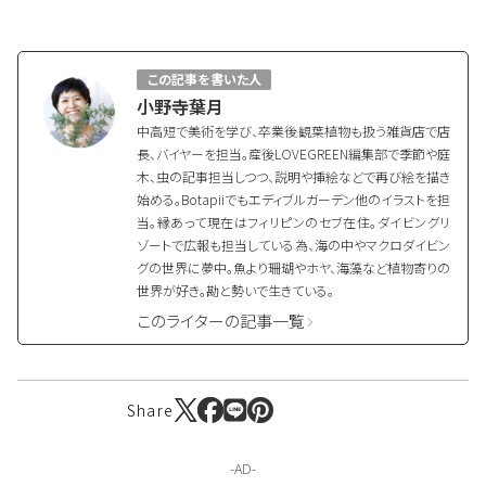
る生活
る生活
る生活
この記事を書いた人
小野寺葉月
中高短で美術を学び、卒業後観葉植物も扱う雑貨店で店
長、バイヤーを担当。産後LOVEGREEN編集部で季節や庭
木、虫の記事担当しつつ、説明や挿絵などで再び絵を描き
始める。Botapiiでもエディブルガーデン他のイラストを担
当。縁あって現在はフィリピンのセブ在住。ダイビングリ
ゾートで広報も担当している為、海の中やマクロダイビン
グの世界に夢中。魚より珊瑚やホヤ、海藻など植物寄りの
世界が好き。勘と勢いで生きている。
このライターの記事一覧
Share