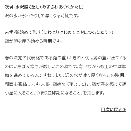
次侯-水沢腹く堅し（みずさわあつくかたし）
沢の水が氷ったりして厚くなる時期です。
末侯-鶏始めて乳す（にわとりはじめてとやにつく/にゅうす）
鶏が卵を産み始める時期です。
春の味覚の代表格である蕗の薹（ふきのとう）。蕗の薹が出てくる
のはいちばん寒さが厳しいこの頃です。寒いながらも土の中は準
備を進めているんですね。また、沢の水が凍り厚くなるこの時期、
湖面も凍結します。末侯、鶏始めて乳す、とは、鶏が春を感じて鶏
小屋に入ること、つまり産卵期になること、を指します。
目次に戻る≫