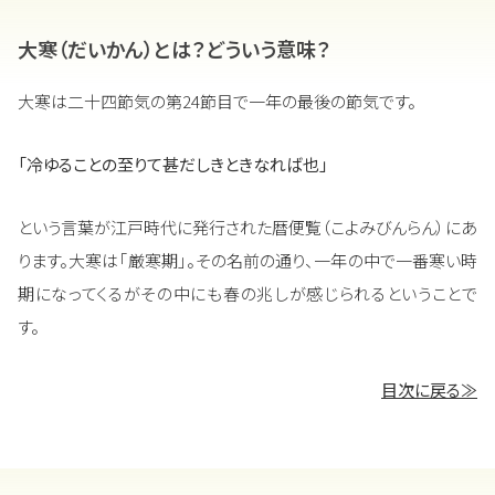
大寒（だいかん）とは？どういう意味？
大寒は二十四節気の第24節目で一年の最後の節気です。
「冷ゆることの至りて甚だしきときなれば也」
という言葉が江戸時代に発行された暦便覧（こよみびんらん）にあ
ります。大寒は「厳寒期」。その名前の通り、一年の中で一番寒い時
期になってくるがその中にも春の兆しが感じられるということで
す。
目次に戻る≫