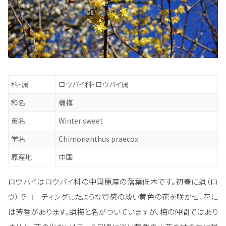
科・属
ロウバイ科・ロウバイ属
和名
蝋梅
英名
Winter sweet
学名
Chimonanthus praecox
原産地
中国
ロウバイはロウバイ科の中国原産の落葉低木です。初春に蝋（ロ
ウ）でコーティングしたような質感の淡い黄色の花を咲かせ、花に
は芳香があります。蝋梅と名がついていますが、梅の仲間ではあり