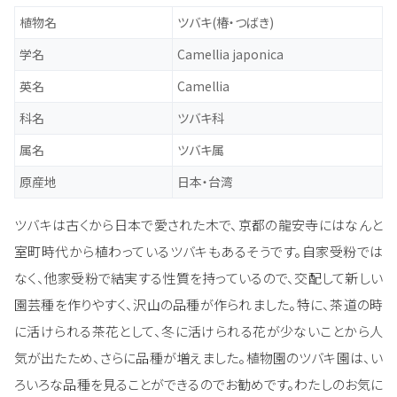
植物名
ツバキ(椿・つばき)
学名
Camellia japonica
英名
Camellia
科名
ツバキ科
属名
ツバキ属
原産地
日本・台湾
ツバキは古くから日本で愛された木で、京都の龍安寺にはなんと
室町時代から植わっているツバキもあるそうです。自家受粉では
なく、他家受粉で結実する性質を持っているので、交配して新しい
園芸種を作りやすく、沢山の品種が作られました。特に、茶道の時
に活けられる茶花として、冬に活けられる花が少ないことから人
気が出たため、さらに品種が増えました。植物園のツバキ園は、い
ろいろな品種を見ることができるのでお勧めです。わたしのお気に