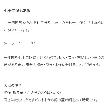
七十二侯もある
二十四節気をそれぞれ三分割したものを七十二侯（しちじゅうに
こう）といいます。
24 × 3 ＝ 72
一年間を七十二個に分けたもので、初侯・次侯・末侯という三つの
侯があります。春分も初侯・次侯・末侯に分けることができます。
大寒の場合
初侯-款冬華さく（ふきのとうはなさく）
寒さは厳しい折ですが、地中から蕗の薹が顔を出す時期です。