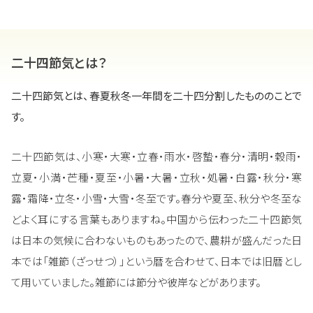
二十四節気とは？
二十四節気とは、春夏秋冬一年間を二十四分割したもののことで
す。
二十四節気は、小寒・大寒・立春・雨水・啓蟄・春分・清明・穀雨・
立夏・小満・芒種・夏至・小暑・大暑・立秋・処暑・白露・秋分・寒
露・霜降・立冬・小雪・大雪・冬至です。春分や夏至、秋分や冬至な
どよく耳にする言葉もありますね。中国から伝わった二十四節気
は日本の気候に合わないものもあったので、農耕が盛んだった日
本では「雑節（ざっせつ）」という暦を合わせて、日本では旧暦とし
て用いていました。雑節には節分や彼岸などがあります。