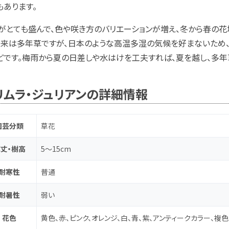
もあります。
がとても盛んで、色や咲き方のバリエーションが増え、冬から春の
本来は多年草ですが、日本のような高温多湿の気候を好まないため
どです。梅雨から夏の日差しや水はけを工夫すれば、夏を越し、多年
リムラ・ジュリアンの詳細情報
園芸分類
草花
丈・樹高
5～15cm
耐寒性
普通
耐暑性
弱い
花色
黄色、赤、ピンク、オレンジ、白、青、紫、アンティークカラー、複色