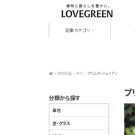
記事カテゴリ
植物図鑑
草花
プリムラ・ジュリアン
プ
分類から探す
草花
芝・グラス