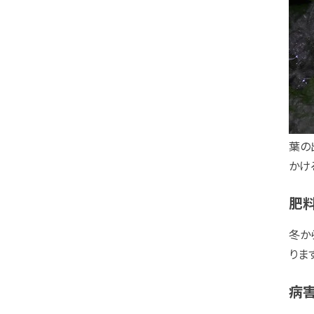
葉の
かけ
肥
冬か
りま
病