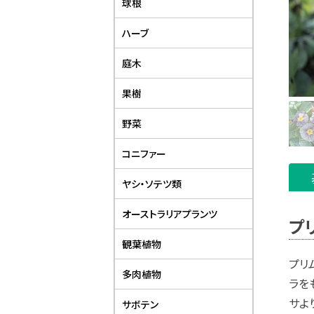
球根
ハーブ
庭木
果樹
野菜
コニファー
ヤシ・ソテツ類
オーストラリアプランツ
プ
観葉植物
プリ
多肉植物
ラを
サよ
サボテン