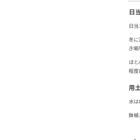
日当
日当
冬に
き場
ほと
程度
用
水は
鉢植