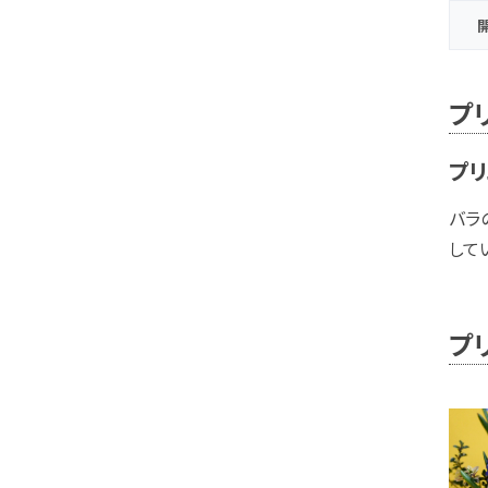
プ
プリ
バラ
して
プ