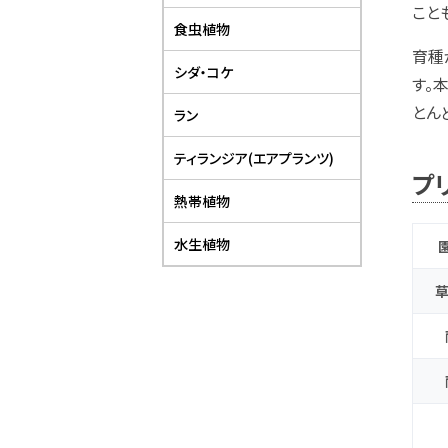
こと
食虫植物
育種
シダ・コケ
す。
とん
ラン
ティランジア(エアプランツ)
プ
熱帯植物
水生植物
草