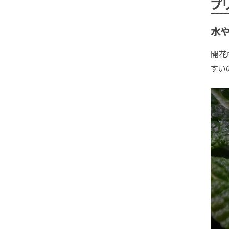
プ
水
開花
すい