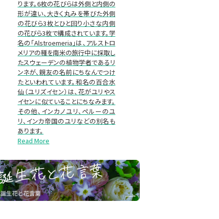
ります。6枚の花びらは外側と内側の
形が違い、大きく丸みを帯びた外側
の花びら3枚とひと回り小さな内側
の花びら3枚で構成されています。学
名の「Alstroemeria」は、アルストロ
メリアの種を南米の旅行中に採取し
たスウェーデンの植物学者であるリ
ンネが、親友の名前にちなんでつけ
たといわれています。和名の百合水
仙（ユリズイセン）は、花がユリやス
イセンに似ていることにちなみます。
その他、インカノユリ、ペルーのユ
リ、インカ帝国のユリなどの別名も
あります。
Read More