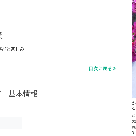
葉
喜びと悲しみ」
目次に戻る≫
て｜基本情報
か
名
ど
20
#
3