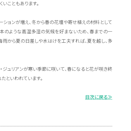
くいこともあります。
ーションが増え、冬から春の花壇や寄せ植えの材料として
日本のような高温多湿の気候を好まないため、春までの一
梅雨から夏の日差しや水はけを工夫すれば、夏を越し、多
ラ・ジュリアンが寒い季節に咲いて、春になると花が咲き終
れたといわれています。
目次に戻る≫