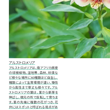
アルストロメリア
アルストロメリアは、南アフリカ原産
の球根植物。湿地帯、森林、砂漠な
ど様々な場所に60種類ほど自生し、
種類によって生育環境が違い、矮性
から高性まで草丈も様々です。アル
ストロメリアの葉は、茎から新芽を
伸ばし、根元の所で反転して育ちま
す。茎の先端に複数の花がつき、花
弁にはスポットと呼ばれる斑点があ