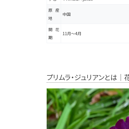
原産
中国
地
開花
11月～4月
期
プリムラ・ジュリアンとは｜