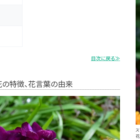
目次に戻る≫
花の特徴、花言葉の由来
ス
花