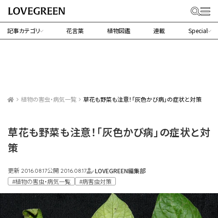
記事カテゴリ
花言葉
植物図鑑
連載
Special
植物の害虫・病気一覧
草花も野菜も注意！「灰色かび病」の症状と対策
草花も野菜も注意！「灰色かび病」の症状と対
策
更新
公開
LOVEGREEN編集部
2016.08.17
2016.08.17
#植物の害虫・病気一覧
#病害虫対策