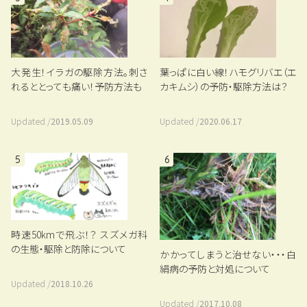
大発生！イラガの駆除方法。刺さ
葉っぱに白い線！ハモグリバエ（エ
れるととっても痛い！予防方法も
カキムシ）の予防・駆除方法は？
Updated /
2019.05.09
Updated /
2020.06.17
5
6
時速50kmで飛ぶ！？ スズメガ科
の生態・駆除と防除について
かかってしまうと治せない・・・白
絹病の予防と対処について
Updated /
2018.10.26
Updated /
2017.10.08