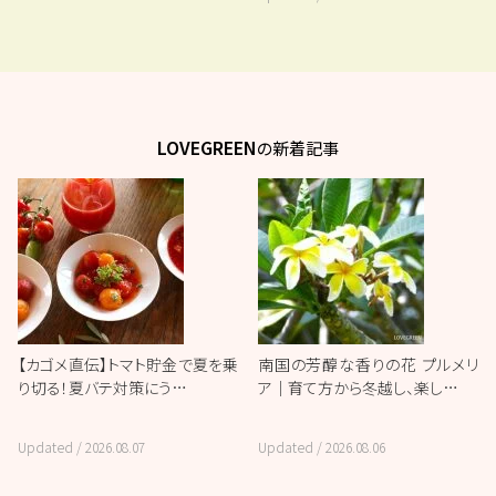
LOVEGREEN
の新着記事
【カゴメ直伝】トマト貯金で夏を乗
南国の芳醇な香りの花 プルメリ
り切る！夏バテ対策にう…
ア｜育て方から冬越し、楽し…
Updated /
2026.08.07
Updated /
2026.08.06