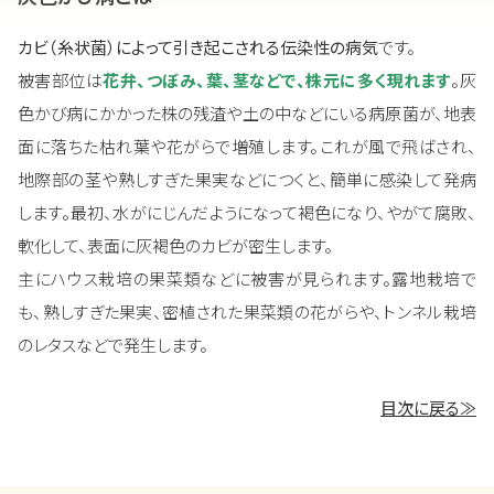
カビ（糸状菌）によって引き起こされる伝染性の病気
です。
被害部位は
花弁、つぼみ、葉、茎などで、株元に多く現れます
。灰
色かび病にかかった株の残渣や土の中などにいる病原菌が、地表
面に落ちた枯れ葉や花がらで増殖します。これが風で飛ばされ、
地際部の茎や熟しすぎた果実などにつくと、簡単に感染して発病
します。最初、水がにじんだようになって褐色になり、やがて腐敗、
軟化して、表面に灰褐色のカビが密生します。
主にハウス栽培の果菜類などに被害が見られます。露地栽培で
も、熟しすぎた果実、密植された果菜類の花がらや、トンネル栽培
のレタスなどで発生します。
目次に戻る≫