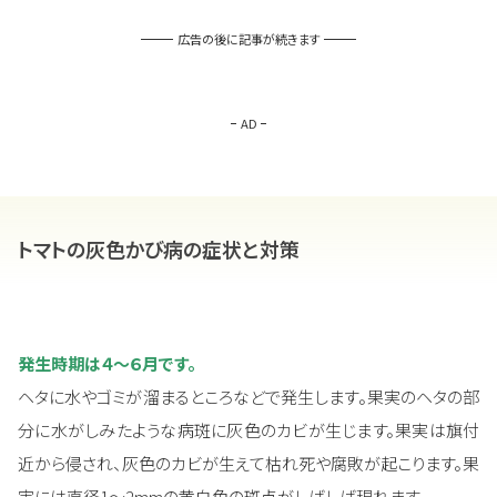
広告の後に記事が続きます
AD
トマトの灰色かび病の症状と対策
発生時期は４～６月です。
ヘタに水やゴミが溜まるところなどで発生します。果実のヘタの部
分に水がしみたような病斑に灰色のカビが生じます。果実は旗付
近から侵され、灰色のカビが生えて枯れ死や腐敗が起こります。果
実には直径1～2mmの黄白色の斑点がしばしば現れます。