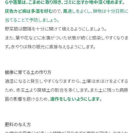
らや落葉は、こまめに取り除き、ゴミに出すか地中深く埋めます
。
灰色カビ病は多湿を好む
ので、
風
通しをよくし、鉢物は十分日照に
当てることで予防しましょう
。
野菜類は間隔を十分に開けて植えるようにしましょう。
また、葉や花などに水滴がついた状態が続くと感染しやすくなりま
す。水やりは株の根元に直接与えるようにします。
健康に育てる土の作り方
過湿になると発生しやすくなりますから、土壌は水はけをよくする
ため、赤玉土より腐植土の割合を多くします。また土に残った病原
菌の影響を避けるため、
連作をしないようにします
。
肥料の与え方