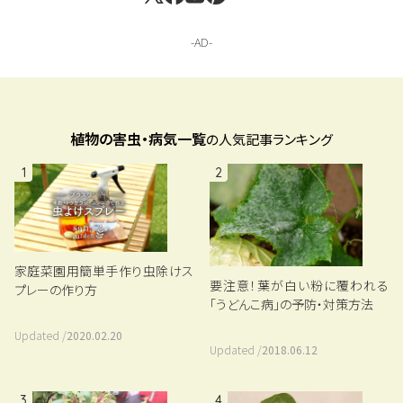
植物の害虫・病気一覧
の人気記事ランキング
1
2
家庭菜園用簡単手作り虫除けス
要注意！葉が白い粉に覆われる
プレーの作り方
「うどんこ病」の予防・対策方法
Updated /
2020.02.20
Updated /
2018.06.12
3
4